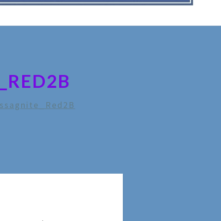
_RED2B
ssagnite_Red2B