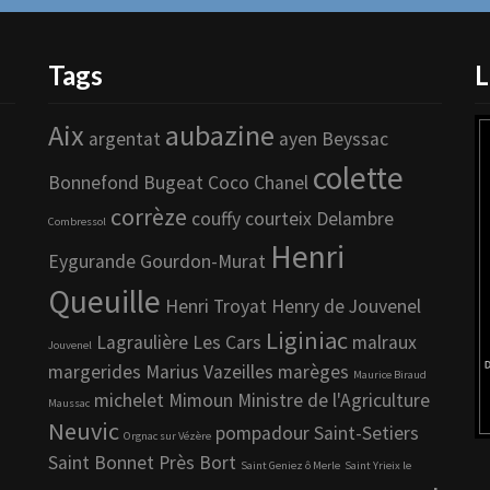
Tags
L
Aix
aubazine
argentat
ayen
Beyssac
colette
Bonnefond
Bugeat
Coco Chanel
corrèze
couffy
courteix
Delambre
Combressol
Henri
Eygurande
Gourdon-Murat
Queuille
Henri Troyat
Henry de Jouvenel
Liginiac
Lagraulière
Les Cars
malraux
Jouvenel
margerides
Marius Vazeilles
marèges
Maurice Biraud
michelet
Mimoun
Ministre de l'Agriculture
Maussac
Neuvic
pompadour
Saint-Setiers
Orgnac sur Vézère
Saint Bonnet Près Bort
Saint Geniez ô Merle
Saint Yrieix le