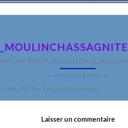
5_MOULINCHASSAGNITE
shed
1 Mai 2019
At
1870 × 1179
In
15_MoulinCha
← PREVIOUS
/
NEXT →
Closed, But You Can
Post A Comment
.
Laisser un commentaire