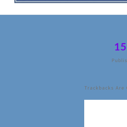
1
Publi
Trackbacks Are 