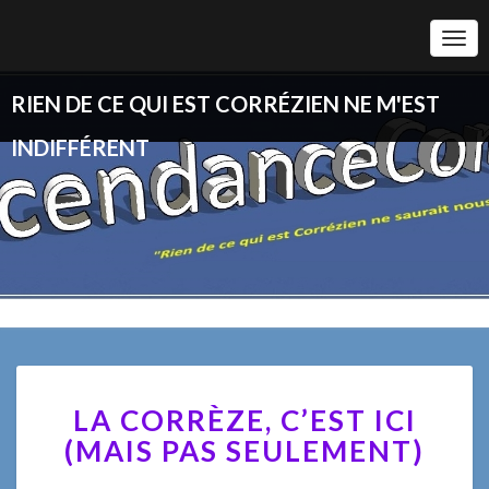
Togg
Navi
RIEN DE CE QUI EST CORRÉZIEN NE M'EST
INDIFFÉRENT
LA
LA CORRÈZE, C’EST ICI
CORRÈZE,
C’EST
(MAIS PAS SEULEMENT)
ICI