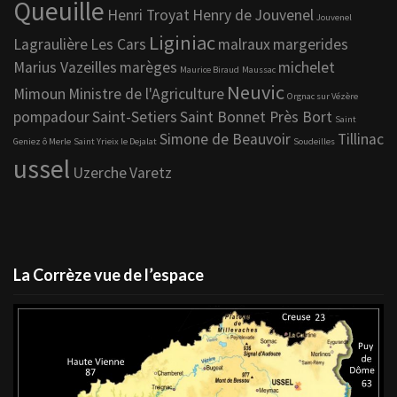
Queuille
Henri Troyat
Henry de Jouvenel
Jouvenel
Liginiac
Lagraulière
Les Cars
malraux
margerides
Marius Vazeilles
marèges
michelet
Maurice Biraud
Maussac
Neuvic
Mimoun
Ministre de l'Agriculture
Orgnac sur Vézère
pompadour
Saint-Setiers
Saint Bonnet Près Bort
Saint
Simone de Beauvoir
Tillinac
Geniez ô Merle
Saint Yrieix le Dejalat
Soudeilles
ussel
Uzerche
Varetz
La Corrèze vue de l’espace