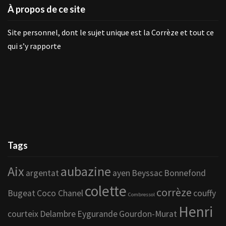
À propos de ce site
Site personnel, dont le sujet unique est la Corrèze et tout ce
qui s’y rapporte
Tags
Aix
aubazine
argentat
ayen
Beyssac
Bonnefond
colette
corrèze
Bugeat
Coco Chanel
couffy
Combressol
Henri
courteix
Delambre
Eygurande
Gourdon-Murat