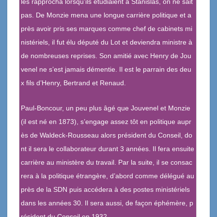
les rapprocha lorsqu’ils étudiaient à Stanislas, on ne sait
pas. De Monzie mena une longue carrière politique et a
près avoir pris ses marques comme chef de cabinets mi
nistériels, il fut élu député du Lot et deviendra ministre à
de nombreuses reprises. Son amitié avec Henry de Jou
venel ne s’est jamais démentie. Il est le parrain des deu
x fils d’Henry, Bertrand et Renaud.
Paul-Boncour, un peu plus âgé que Jouvenel et Monzie
(il est né en 1873), s’engage assez tôt en politique aupr
ès de Waldeck-Rousseau alors président du Conseil, do
nt il sera le collaborateur durant 3 années. Il fera ensuite
carrière au ministère du travail. Par la suite, il se consac
rera à la politique étrangère, d’abord comme délégué au
près de la SDN puis accédera à des postes ministériels
dans les années 30. Il sera aussi, de façon éphémère, p
résident du Conseil en 1932.