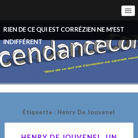
Togg
Navi
RIEN DE CE QUI EST CORRÉZIEN NE M'EST
INDIFFÉRENT
Étiquette :
Henry De Jouvenel
HENRY
HENRY DE JOUVENEL, UN
DE