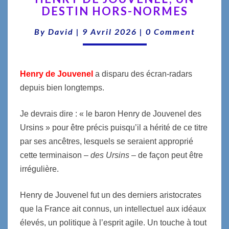
DESTIN HORS-NORMES
JOUVENEL,
UN
Comments
By
David
|
9 Avril 2026
|
0 Comment
DESTIN
HORS-
NORMES
Henry de Jouvenel
a disparu des écran-radars
depuis bien longtemps.
Je devrais dire : « le baron Henry de Jouvenel des
Ursins » pour être précis puisqu’il a hérité de ce titre
par ses ancêtres, lesquels se seraient approprié
cette terminaison –
des Ursins
– de façon peut être
irrégulière.
Henry de Jouvenel fut un des derniers aristocrates
que la France ait connus, un intellectuel aux idéaux
élevés, un politique à l’esprit agile. Un touche à tout