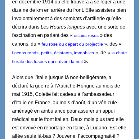
en décembre 1914 où elle trouvera à se loger à une
dizaine de km en arrière du front. Elle assistera bien
involontairement à des combats d’artillerie qu’elle
décrira dans
Les Heures longues
avec une sorte de
fascination en parlant des «
» des
éclairs roses
canons, du «
», des «
feu rose du départ du projectile
», de «
flocons ronds, petits, éclatants, immobiles
la chute
».
florale des fusées qui crèvent la nuit
Alors que l’Italie jusque là non-belligérante, a
déclaré la guerre à l’Autriche-Hongrie au mois de
mai 1915, Colette fait cadeau à l’ambassadeur
d’Italie en France, au mois d’août, d’un véhicule
aménagé en ambulance pour assurer un appui
médical sur le front italien. Deux mois plus tard elle
est envoyé en reportage en Italie, à Lugano. Est-elle
allée seule là-bas ? Jouvenel l’accompagnait-il ?