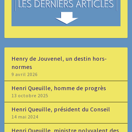
Henry de Jouvenel, un destin hors-
normes
9 avril 2026
Henri Queuille, homme de progrès
13 octobre 2025
Henri Queuille, président du Conseil
14 mai 2024
Henri Queuille, ministre polyvalent des