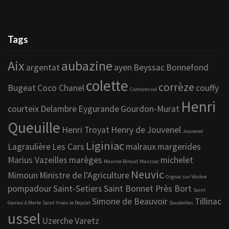
Tags
Aix
aubazine
argentat
ayen
Beyssac
Bonnefond
colette
corrèze
Bugeat
Coco Chanel
couffy
Combressol
Henri
courteix
Delambre
Eygurande
Gourdon-Murat
Queuille
Henri Troyat
Henry de Jouvenel
Jouvenel
Liginiac
Lagraulière
Les Cars
malraux
margerides
Marius Vazeilles
marèges
michelet
Maurice Biraud
Maussac
Neuvic
Mimoun
Ministre de l'Agriculture
Orgnac sur Vézère
pompadour
Saint-Setiers
Saint Bonnet Près Bort
Saint
Simone de Beauvoir
Tillinac
Geniez ô Merle
Saint Yrieix le Dejalat
Soudeilles
ussel
Uzerche
Varetz