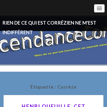
Togg
Navi
RIEN DE CE QUI EST CORRÉZIEN NE M'EST
INDIFFÉRENT
Étiquette :
Corrèze
HENRI
HENRI QUEUILLE, CET
QUEUILLE,