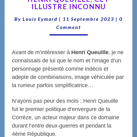
ILLUSTRE INCONNU
CET
ILLUSTRE
Comme
By
Louis Eymard
|
11 Septembre 2023
|
0
INCONNU
Comment
Avant de m’intéresser à
Henri Queuille
, je ne
connaissais de lui que le nom et l’image d’un
personnage présenté comme indécis et
adepte de combinaisons, image véhiculée par
la rumeur parfois simplificatrice…
N’ayons pas peur des mots : Henri Queuille
fut le premier politique d’envergure de la
Corrèze, un acteur majeur dans ce domaine
durant l’entre deux-guerres et pendant la
4ème République.