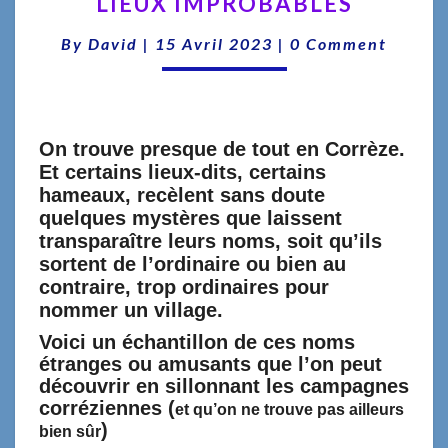
LIEUX IMPROBABLES
IMPROBABLES
Comments
By
David
|
15 Avril 2023
|
0 Comment
On trouve presque de tout en Corrèze.
Et certains lieux-dits, certains
hameaux, recèlent sans doute
quelques mystères que laissent
transparaître leurs noms, soit qu’ils
sortent de l’ordinaire ou bien au
contraire, trop ordinaires pour
nommer un village.
Voici un échantillon de ces noms
étranges ou amusants que l’on peut
découvrir en sillonnant les campagnes
corréziennes (
et qu’on ne trouve pas ailleurs
)
bien sûr