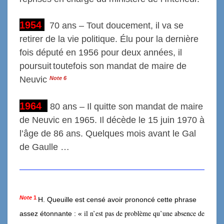
1954
70 ans – Tout doucement, il va se
retirer
de la vie politique.
Élu pour la dernière
fois député en 1956
pour deux années
,
il
poursuit
toutefois
son mandat de maire de
Neuvic
Note
6
1964
80 ans –
Il quitte son mandat de maire
de Neuvic en 1965. Il décède
le 15 juin
1970 à
l’âge de 86 ans.
Quelques mois avant le Gal
de Gaulle …
Note
1
H. Queuille
est censé avoir
prononcé
cette phrase
il n’est pas de problème qu’une absence de
assez étonnante
: «