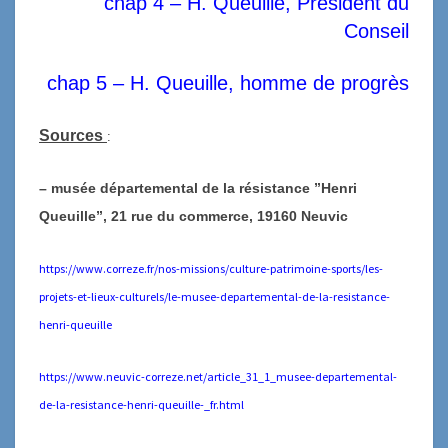
chap 4 –
H. Queuille, Président du
Conseil
chap 5 – H. Queuille, homme de progrès
Sources
:
– musée départemental de la résistance ”Henri
Queuille”, 21 rue du commerce, 19160 Neuvic
https://www.correze.fr/nos-missions/culture-patrimoine-sports/les-
projets-et-lieux-culturels/le-musee-departemental-de-la-resistance-
henri-queuille
https://www.neuvic-correze.net/article_31_1_musee-departemental-
de-la-resistance-henri-queuille-_fr.html