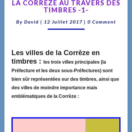
LA CORRÈZE AU TRAVERS DES
CORRÈZE
TIMBRES -1-
AU
TRAVERS
Comments
By
David
|
12 Juillet 2017
|
0 Comment
DES
TIMBRES
-1-
Les villes de la Corrèze en
timbres :
l
es trois villes principales (la
Préfecture et les deux sous-Préfectures) sont
bien sûr représentées sur des timbres, ainsi que
des villes de moindre importance mais
emblématiques de la Corrèze :