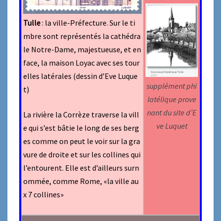
Tulle
:
la ville-Préfecture. Sur le ti
mbre sont représentés
la cathédra
le Notre-Dame, majestueuse, et en
face, la maison Loyac avec ses tour
elles latérales (dessin d’Eve Luque
supplément phi
t)
latélique prove
nant du site d’E
La rivière la Corrèze traverse la vill
ve Luquet
e qui s’est bâtie le long de ses berg
es comme on peut le voir sur la gra
vure de droite et sur les collines qui
l’entourent. Elle est d’ailleurs surn
ommée, comme Rome, «la ville au
x 7 collines»