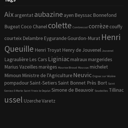
Aix
aubazine
argentat
ayen
Beyssac
Bonnefond
colette
corrèze
Bugeat
Coco Chanel
couffy
Combressol
Henri
courteix
Delambre
Eygurande
Gourdon-Murat
Queuille
Henri Troyat
Henry de Jouvenel
Jouvenel
Liginiac
Lagraulière
Les Cars
malraux
margerides
Marius Vazeilles
marèges
michelet
Maurice Biraud
Maussac
Neuvic
Mimoun
Ministre de l'Agriculture
Orgnac sur Vézère
pompadour
Saint-Setiers
Saint Bonnet Près Bort
Saint
Simone de Beauvoir
Tillinac
Geniez ô Merle
Saint Yrieix le Dejalat
Soudeilles
ussel
Uzerche
Varetz