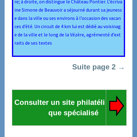
re; à droite, on distingue le Château Pontier. L’écriva
ine Simone de Beauvoir a séjourné durant sa jeuness
e dans la ville ou ses environs à l’occasion des vacan
ces d’été. Un circuit de 4 km lui est dédié au voisinag
e de la ville et le long de la Vézère, agrémenté d’ext
raits de ses textes
Suite page 2
→
Consulter un site philatéli
que spécialisé