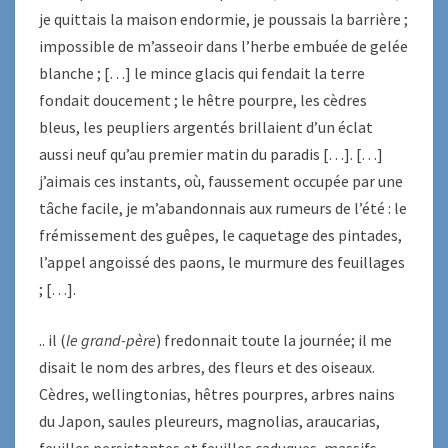
je quittais la maison endormie, je poussais la barrière ;
impossible de m’asseoir dans l’herbe embuée de gelée
blanche ; […] le mince glacis qui fendait la terre
fondait doucement ; le hêtre pourpre, les cèdres
bleus, les peupliers argentés brillaient d’un éclat
aussi neuf qu’au premier matin du paradis […]. […]
j’aimais ces instants, où, faussement occupée par une
tâche facile, je m’abandonnais aux rumeurs de l’été : le
frémissement des guêpes, le caquetage des pintades,
l’appel angoissé des paons, le murmure des feuillages
; […].
.. il (
le grand-père
) fredonnait toute la journée; il me
disait le nom des arbres, des fleurs et des oiseaux.
Cèdres, wellingtonias, hêtres pourpres, arbres nains
du Japon, saules pleureurs, magnolias, araucarias,