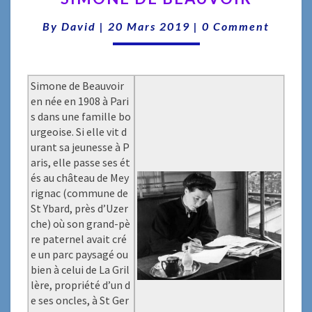
BEAUVOIR
Comments
By
David
|
20 Mars 2019
|
0 Comment
Simone de Beauvoir
en née en 1908 à Pari
s dans une famille bo
urgeoise. Si elle vit d
urant sa jeunesse à P
aris, elle passe ses ét
és au château de Mey
rignac (commune de
St Ybard, près d’Uzer
che) où son grand-pè
re paternel avait cré
e un parc paysagé ou
bien à celui de La Gril
lère, propriété d’un d
e ses oncles, à St Ger