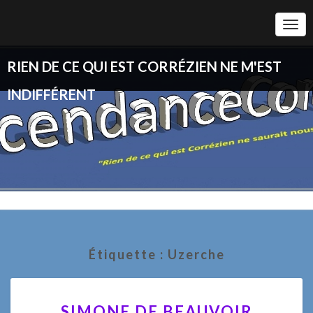
Togg
Navi
RIEN DE CE QUI EST CORRÉZIEN NE M'EST
INDIFFÉRENT
Étiquette :
Uzerche
SIMONE
SIMONE DE BEAUVOIR
DE