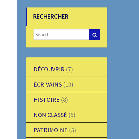
RECHERCHER
Search
Search
for:
DÉCOUVRIR
(7)
ÉCRIVAINS
(10)
HISTOIRE
(8)
NON CLASSÉ
(5)
PATRIMOINE
(5)