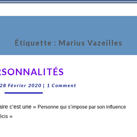
Étiquette :
Marius Vazeilles
PERSONNALITÉS
RSONNALITÉS
Comments
28 Février 2020
|
1 Comment
aire c’est une «
Personne qui s’impose par son influence
»
écis