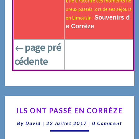
Elle a raconté ces moments he
ureux passés lors de ses séjours
Souvenirs d
en Limousin :
e Corrèze
←page pré
cédente
ILS
ILS ONT PASSÉ EN CORRÈZE
ONT
PASSÉ
Comments
By
David
|
22 Juillet 2017
|
0 Comment
EN
CORRÈZE