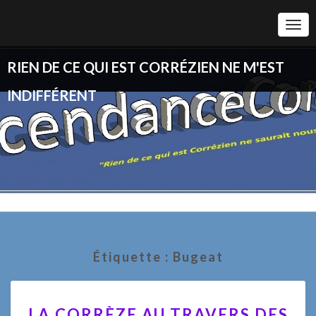
Togg
Navi
RIEN DE CE QUI EST CORRÉZIEN NE M'EST
INDIFFÉRENT
Étiquette :
Bugeat
LA
LA CORRÈZE AU TRAVERS DES
CORRÈZE