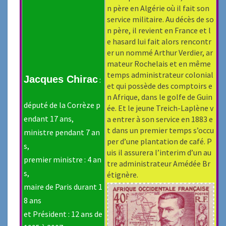
n père en Algérie où il fait son
service militaire. Au décès de so
n père, il revient en France et l
e hasard lui fait alors rencontr
er un nommé Arthur Verdier, ar
mateur Rochelais et en même
temps administrateur colonial
Jacques Chirac
:
et qui possède des comptoirs e
n Afrique, dans le golfe de Guin
député de la Corrèze p
ée. Et le jeune Treich-Laplène v
endant 17 ans,
a entrer à son service en 1883 e
t dans un premier temps s’occu
ministre pendant 7 an
per d’une plantation de café. P
s,
uis il assurera l’interim d’un au
premier ministre : 4 an
tre administrateur Amédée Br
s,
étignère.
maire de Paris durant 1
8 ans
et Président : 12 ans de