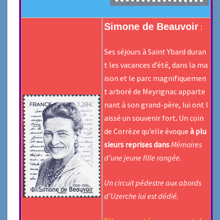
Simone de Beauvoir
:
Ses séjours à Saint Ybard duran
t les vacances d’été, dans la ma
ison et le parc magnifiquemen
t arboré de Meyrignac apparte
nant à son grand-père, lui ont l
aissé un souvenir fort
.
Un coin
de Corrèze qu’elle évoque
à plu
sieurs reprises dans
Mémoires
d’une jeune fille rangée.
Un circuit pédestre aux abords
d’Uzerche lui est dédié.