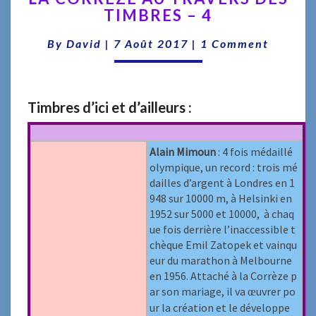
TIMBRES – 4
AU
TRAVERS
Comments
By
David
|
7 Août 2017
|
1 Comment
DES
TIMBRES
–
4
Timbres d’ici et d’ailleurs :
Alain Mimoun
: 4 fois médaillé
olympique, un record : trois mé
dailles d’argent à Londres en 1
948 sur 10000 m, à Helsinki en
1952 sur 5000 et 10000, à chaq
ue fois derrière l’inaccessible t
chèque Emil Zatopek et vainqu
eur du marathon à Melbourne
en 1956. Attaché à la Corrèze p
ar son mariage, il va
uvrer po
œ
ur la création et le développe