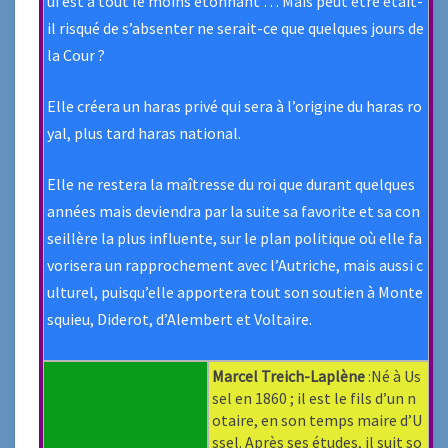
ui est à tout le moins étonnant … Mais peut être était-
il risqué de s’absenter ne serait-ce que quelques jours de
la Cour ?
Elle créera un haras privé qui sera à l’origine du haras ro
yal, plus tard haras national.
Elle ne restera la maîtresse du roi que durant quelques
années mais deviendra par la suite sa favorite et sa con
seillère la plus influente, sur le plan politique où elle fa
vorisera un rapprochement avec l’Autriche, mais aussi c
ulturel, puisqu’elle apportera tout son soutien à Monte
squieu, Diderot, d’Alembert et Voltaire.
Marcel Treich-Laplène
:Né à Us
sel en 1860 ; il est le fils d’un n
otaire, en son temps maire d’U
ssel. Après ses études, il suit so