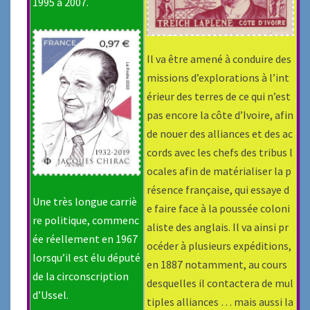
1995 à 2007.
Il va être amené à conduire des
missions d’explorations à l’int
érieur des terres de ce qui n’est
pas encore la côte d’Ivoire, afin
de nouer des alliances et des ac
cords avec les chefs des tribus l
ocales afin de matérialiser la p
résence française, qui essaye d
Une très longue carriè
e faire face à la poussée coloni
re politique, commenc
aliste des anglais. Il va ainsi pr
ée réellement en 1967
océder à plusieurs expéditions,
lorsqu’il est élu député
en 1887 notamment, au cours
de la circonscription
desquelles il contactera de mul
d’Ussel.
tiples alliances … mais aussi la