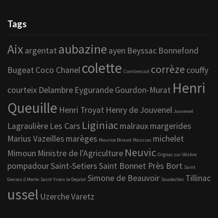
Tags
Aix
aubazine
argentat
ayen
Beyssac
Bonnefond
colette
corrèze
Bugeat
Coco Chanel
couffy
Combressol
Henri
courteix
Delambre
Eygurande
Gourdon-Murat
Queuille
Henri Troyat
Henry de Jouvenel
Jouvenel
Liginiac
Lagraulière
Les Cars
malraux
margerides
Marius Vazeilles
marèges
michelet
Maurice Biraud
Maussac
Neuvic
Mimoun
Ministre de l'Agriculture
Orgnac sur Vézère
pompadour
Saint-Setiers
Saint Bonnet Près Bort
Saint
Simone de Beauvoir
Tillinac
Geniez ô Merle
Saint Yrieix le Dejalat
Soudeilles
ussel
Uzerche
Varetz