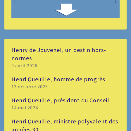
Henry de Jouvenel, un destin hors-
normes
9 avril 2026
Henri Queuille, homme de progrès
13 octobre 2025
Henri Queuille, président du Conseil
14 mai 2024
Henri Queuille, ministre polyvalent des
années 30