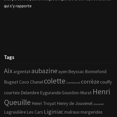
qui s’y rapporte
Tags
Aix
aubazine
argentat
ayen
Beyssac
Bonnefond
colette
corrèze
Bugeat
Coco Chanel
couffy
Combressol
Henri
courteix
Delambre
Eygurande
Gourdon-Murat
Queuille
Henri Troyat
Henry de Jouvenel
Jouvenel
Liginiac
Lagraulière
Les Cars
malraux
margerides