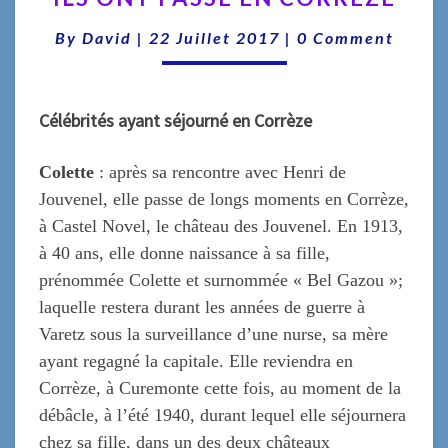
PASSÉ
Comments
By
David
|
22 Juillet 2017
|
0 Comment
EN
CORRÈZE
Célébrités ayant séjourné en Corrèze
Colette
: après sa rencontre avec Henri de
Jouvenel, elle passe de longs moments en Corrèze,
à Castel Novel, le château des Jouvenel. En 1913,
à 40 ans, elle donne naissance à sa fille,
prénommée Colette et surnommée « Bel Gazou »;
laquelle restera durant les années de guerre à
Varetz sous la surveillance d’une nurse, sa mère
ayant regagné la capitale. Elle reviendra en
Corrèze, à Curemonte cette fois, au moment de la
débâcle, à l’été 1940, durant lequel elle séjournera
chez sa fille, dans un des deux châteaux