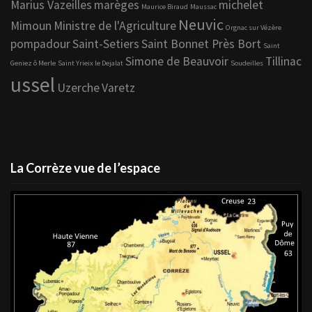
Marius Vazeilles
marèges
michelet
Maurice Biraud
Maussac
Neuvic
Mimoun
Ministre de l'Agriculture
Orgnac sur Vézère
pompadour
Saint-Setiers
Saint Bonnet Près Bort
Saint
Simone de Beauvoir
Tillinac
Geniez ô Merle
Saint Yrieix le Dejalat
Soudeilles
ussel
Uzerche
Varetz
La Corrèze vue de l’espace