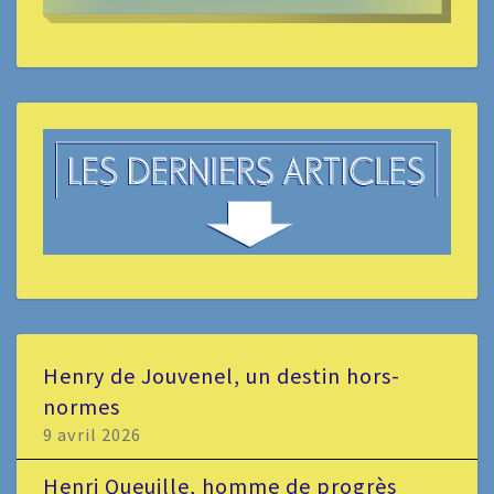
Henry de Jouvenel, un destin hors-
normes
9 avril 2026
Henri Queuille, homme de progrès