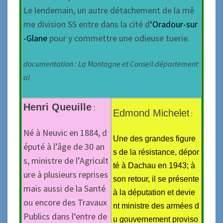
Le lendemain, un autre détachement de la mê
me division SS entre dans la cité d
‘Oradour-sur
-Glane
pour y commettre une odieuse tuerie.
documentation : La Montagne et Conseil département
al
Henri Queuille
:
Edmond Michelet
:
Né à Neuvic en 1884, d
Une des grandes figure
éputé à l’âge de 30 an
s de la résistance, dépor
s, ministre de l’Agricult
té à Dachau en 1943; à
ure à plusieurs reprises
son retour, il se présente
mais aussi de la Santé
à la députation et devie
ou encore des Travaux
nt ministre des armées d
Publics dans l‘entre de
u gouvernement proviso