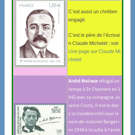
C’est aussi un chrétien
engagé.
C’est le père de l’écrivai
n Claude Michelet : voir
Une page sur Claude Mi
chelet
André Malraux
réfugié un
temps à St Chamant en 1
942 avec sa compagne Jo
sette Clotis, Il entre dan
s la clandestinité sous le
nom de «colonel Berger»
en 1944 à la suite à l’arres