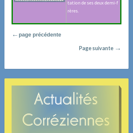
tation de ses deux demi-f
rères.
←
page précédente
→
Page suivante