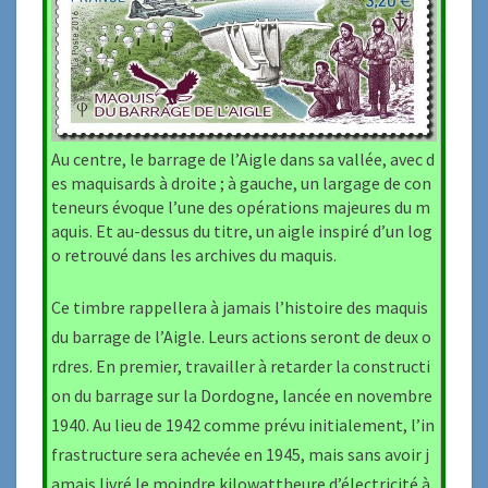
Au centre, le barrage de l’Aigle dans sa vallée, avec d
es maquisards à droite ; à gauche, un largage de con
teneurs évoque l’une des opérations majeures du m
aquis. Et au-dessus du titre, un aigle inspiré d’un log
o retrouvé dans les archives du maquis.
Ce timbre rappellera à jamais l’histoire des maquis
du barrage de l’Aigle. Leurs actions seront de deux o
rdres. En premier, travailler à retarder la constructi
on du barrage sur la Dordogne, lancée en novembre
1940. Au lieu de 1942 comme prévu initialement, l’in
frastructure sera achevée en 1945, mais sans avoir j
amais livré le moindre kilowattheure d’électricité à