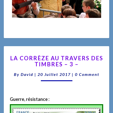
LA
LA CORRÈZE AU TRAVERS DES
CORRÈZE
TIMBRES – 3 –
AU
TRAVERS
Comments
By
David
|
20 Juillet 2017
|
0 Comment
DES
TIMBRES
–
3
–
Guerre, résistance :