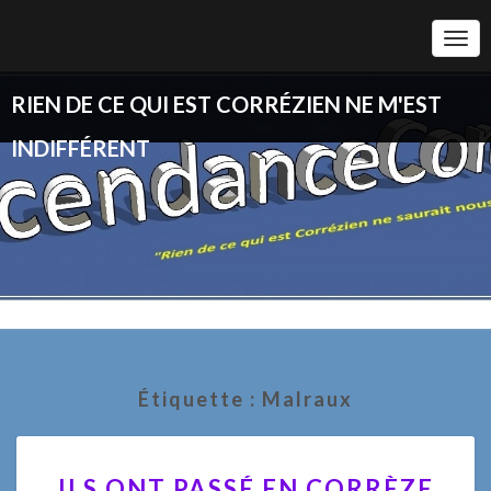
Togg
Navi
RIEN DE CE QUI EST CORRÉZIEN NE M'EST
INDIFFÉRENT
Étiquette :
Malraux
ILS
ILS ONT PASSÉ EN CORRÈZE
ONT