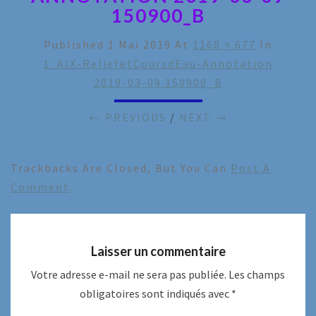
150900_B
Published
1 Mai 2019
At
1168 × 677
In
1_AIX-ReliefetCoursdEau-Annotation
2019-03-09 150900_B
← PREVIOUS
/
NEXT →
Trackbacks Are Closed, But You Can
Post A
Comment
.
Laisser un commentaire
Votre adresse e-mail ne sera pas publiée.
Les champs
obligatoires sont indiqués avec
*