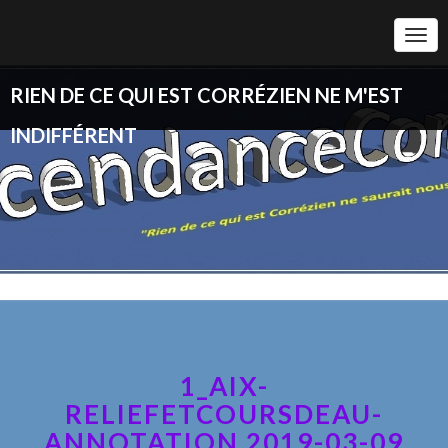
Togg
Navi
RIEN DE CE QUI EST CORRÉZIEN NE M'EST
INDIFFÉRENT
1_AIX-
RELIEFETCOURSDEAU-
ANNOTATION 2019-03-09