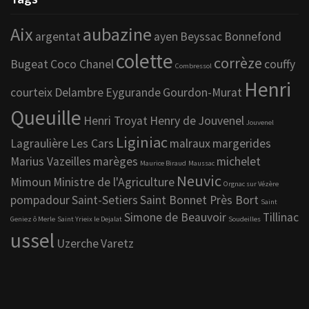
Aix
aubazine
argentat
ayen
Beyssac
Bonnefond
colette
corrèze
Bugeat
Coco Chanel
couffy
Combressol
Henri
courteix
Delambre
Eygurande
Gourdon-Murat
Queuille
Henri Troyat
Henry de Jouvenel
Jouvenel
Liginiac
Lagraulière
Les Cars
malraux
margerides
Marius Vazeilles
marèges
michelet
Maurice Biraud
Maussac
Neuvic
Mimoun
Ministre de l'Agriculture
Orgnac sur Vézère
pompadour
Saint-Setiers
Saint Bonnet Près Bort
Saint
Simone de Beauvoir
Tillinac
Geniez ô Merle
Saint Yrieix le Dejalat
Soudeilles
ussel
Uzerche
Varetz