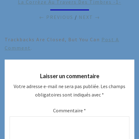
La Corrèze Au Travers Des Timbres -1-
← PREVIOUS
/
NEXT →
Trackbacks Are Closed, But You Can
Post A
Comment
.
Laisser un commentaire
Votre adresse e-mail ne sera pas publiée.
Les champs
obligatoires sont indiqués avec
*
Commentaire
*