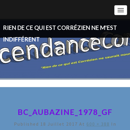
Togg
Navi
RIEN DE CE QUI EST CORRÉZIEN NE M'EST
INDIFFÉRENT
BC_AUBAZINE_1978_GF
Published
18 Juillet 2017
At
600 × 388
In