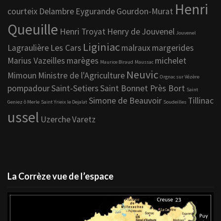
Henri
courteix
Delambre
Eygurande
Gourdon-Murat
Queuille
Henri Troyat
Henry de Jouvenel
Jouvenel
Liginiac
Lagraulière
Les Cars
malraux
margerides
Marius Vazeilles
marèges
michelet
Maurice Biraud
Maussac
Neuvic
Mimoun
Ministre de l'Agriculture
Orgnac sur Vézère
pompadour
Saint-Setiers
Saint Bonnet Près Bort
Saint
Simone de Beauvoir
Tillinac
Geniez ô Merle
Saint Yrieix le Dejalat
Soudeilles
ussel
Uzerche
Varetz
La Corrèze vue de l’espace