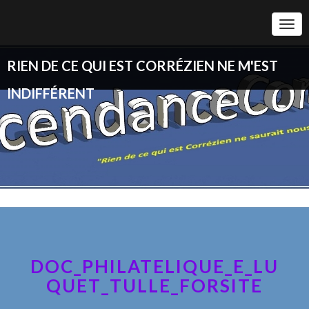
Togg
Navi
RIEN DE CE QUI EST CORRÉZIEN NE M'EST
INDIFFÉRENT
DOC_PHILATELIQUE_E_LU
QUET_TULLE_FORSITE