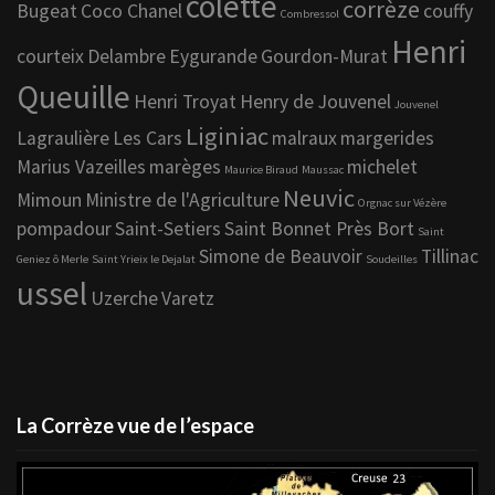
colette
corrèze
Bugeat
Coco Chanel
couffy
Combressol
Henri
courteix
Delambre
Eygurande
Gourdon-Murat
Queuille
Henri Troyat
Henry de Jouvenel
Jouvenel
Liginiac
Lagraulière
Les Cars
malraux
margerides
Marius Vazeilles
marèges
michelet
Maurice Biraud
Maussac
Neuvic
Mimoun
Ministre de l'Agriculture
Orgnac sur Vézère
pompadour
Saint-Setiers
Saint Bonnet Près Bort
Saint
Simone de Beauvoir
Tillinac
Geniez ô Merle
Saint Yrieix le Dejalat
Soudeilles
ussel
Uzerche
Varetz
La Corrèze vue de l’espace