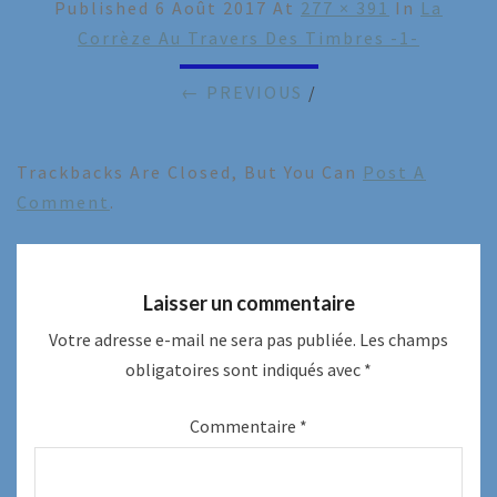
Published
6 Août 2017
At
277 × 391
In
La
Corrèze Au Travers Des Timbres -1-
← PREVIOUS
/
Trackbacks Are Closed, But You Can
Post A
Comment
.
Laisser un commentaire
Votre adresse e-mail ne sera pas publiée.
Les champs
obligatoires sont indiqués avec
*
Commentaire
*