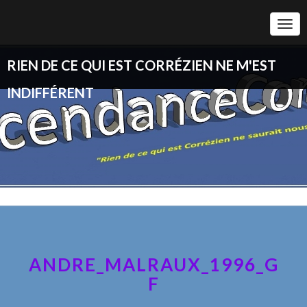
Togg
Navi
RIEN DE CE QUI EST CORRÉZIEN NE M'EST
INDIFFÉRENT
ANDRE_MALRAUX_1996_G
F