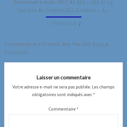
Published
6 Août 2017
At
600 × 389
In
La
Corrèze Au Travers Des Timbres – 3 –
← PREVIOUS
/
Trackbacks Are Closed, But You Can
Post A
Comment
.
Laisser un commentaire
Votre adresse e-mail ne sera pas publiée.
Les champs
obligatoires sont indiqués avec
*
Commentaire
*