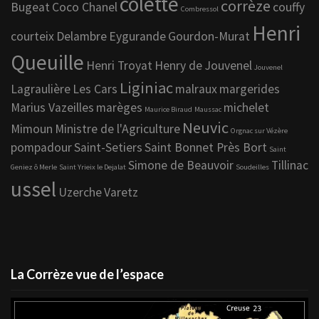
colette
corrèze
Bugeat
Coco Chanel
couffy
Combressol
Henri
courteix
Delambre
Eygurande
Gourdon-Murat
Queuille
Henri Troyat
Henry de Jouvenel
Jouvenel
Liginiac
Lagraulière
Les Cars
malraux
margerides
Marius Vazeilles
marèges
michelet
Maurice Biraud
Maussac
Neuvic
Mimoun
Ministre de l'Agriculture
Orgnac sur Vézère
pompadour
Saint-Setiers
Saint Bonnet Près Bort
Saint
Simone de Beauvoir
Tillinac
Geniez ô Merle
Saint Yrieix le Dejalat
Soudeilles
ussel
Uzerche
Varetz
La Corrèze vue de l’espace