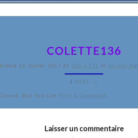
COLETTE136
lished
22 Juillet 2017
At
533 × 771
In
Ils Ont Pa
/
NEXT →
Closed, But You Can
Post A Comment
.
Laisser un commentaire