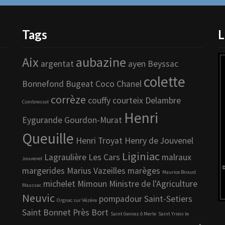
Tags
L
Aix
aubazine
argentat
ayen
Beyssac
colette
Bonnefond
Bugeat
Coco Chanel
corrèze
couffy
courteix
Delambre
Combressol
Henri
Eygurande
Gourdon-Murat
Queuille
Henri Troyat
Henry de Jouvenel
Liginiac
Lagraulière
Les Cars
malraux
Jouvenel
margerides
Marius Vazeilles
marèges
Maurice Biraud
michelet
Mimoun
Ministre de l'Agriculture
Maussac
Neuvic
pompadour
Saint-Setiers
Orgnac sur Vézère
Saint Bonnet Près Bort
Saint Geniez ô Merle
Saint Yrieix le