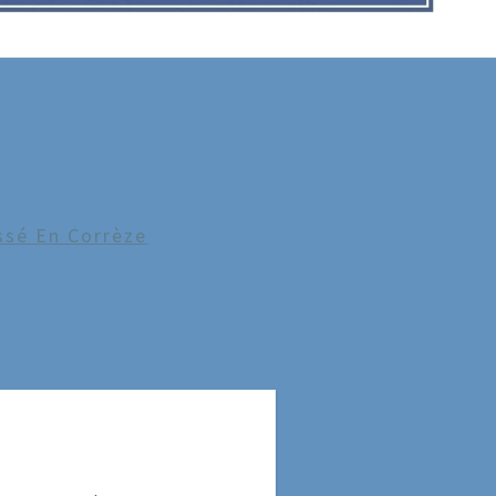
ssé En Corrèze