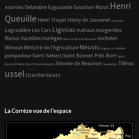
Henri
courteix
Delambre
Eygurande
Gourdon-Murat
Queuille
Henri Troyat
Henry de Jouvenel
Jouvenel
Liginiac
Lagraulière
Les Cars
malraux
margerides
Marius Vazeilles
marèges
michelet
Maurice Biraud
Maussac
Neuvic
Mimoun
Ministre de l'Agriculture
Orgnac sur Vézère
pompadour
Saint-Setiers
Saint Bonnet Près Bort
Saint
Simone de Beauvoir
Tillinac
Geniez ô Merle
Saint Yrieix le Dejalat
Soudeilles
ussel
Uzerche
Varetz
La Corrèze vue de l’espace