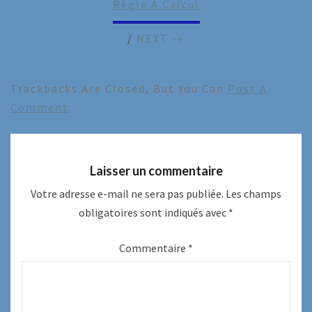
Règle À Calcul
/
NEXT →
Trackbacks Are Closed, But You Can
Post A
Comment
.
Laisser un commentaire
Votre adresse e-mail ne sera pas publiée.
Les champs
obligatoires sont indiqués avec
*
Commentaire
*