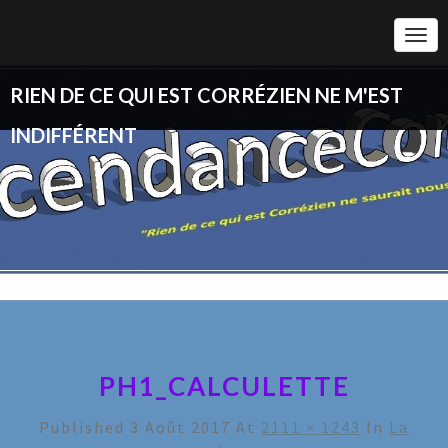
Togg
Navi
RIEN DE CE QUI EST CORRÉZIEN NE M'EST
INDIFFÉRENT
PH1_CALCULETTE
Published
3 Août 2017
At
2111 × 1243
In
La