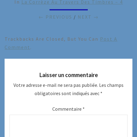
In
La Corrèze Au Travers Des Timbres – 4
← PREVIOUS
/
NEXT →
Trackbacks Are Closed, But You Can
Post A
Comment
.
Laisser un commentaire
Votre adresse e-mail ne sera pas publiée.
Les champs
obligatoires sont indiqués avec
*
Commentaire
*