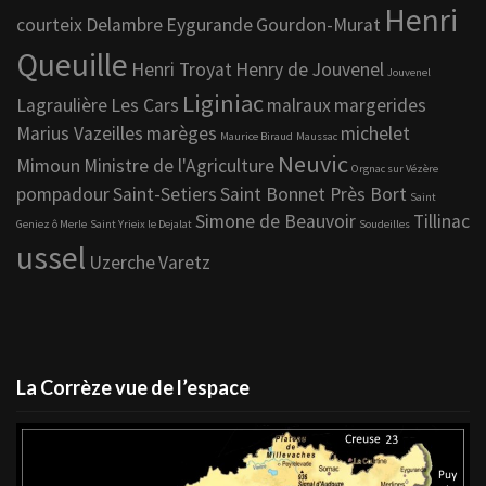
Henri
courteix
Delambre
Eygurande
Gourdon-Murat
Queuille
Henri Troyat
Henry de Jouvenel
Jouvenel
Liginiac
Lagraulière
Les Cars
malraux
margerides
Marius Vazeilles
marèges
michelet
Maurice Biraud
Maussac
Neuvic
Mimoun
Ministre de l'Agriculture
Orgnac sur Vézère
pompadour
Saint-Setiers
Saint Bonnet Près Bort
Saint
Simone de Beauvoir
Tillinac
Geniez ô Merle
Saint Yrieix le Dejalat
Soudeilles
ussel
Uzerche
Varetz
La Corrèze vue de l’espace