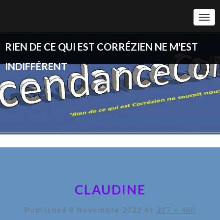
Togg
Navi
RIEN DE CE QUI EST CORRÉZIEN NE M'EST
INDIFFÉRENT
CLAUDINE
Published
8 Novembre 2022
At
307 × 460