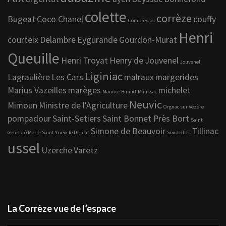
colette
corrèze
Bugeat
Coco Chanel
couffy
Combressol
Henri
courteix
Delambre
Eygurande
Gourdon-Murat
Queuille
Henri Troyat
Henry de Jouvenel
Jouvenel
Liginiac
Lagraulière
Les Cars
malraux
margerides
Marius Vazeilles
marèges
michelet
Maurice Biraud
Maussac
Neuvic
Mimoun
Ministre de l'Agriculture
Orgnac sur Vézère
pompadour
Saint-Setiers
Saint Bonnet Près Bort
Saint
Simone de Beauvoir
Tillinac
Geniez ô Merle
Saint Yrieix le Dejalat
Soudeilles
ussel
Uzerche
Varetz
La Corrèze vue de l’espace