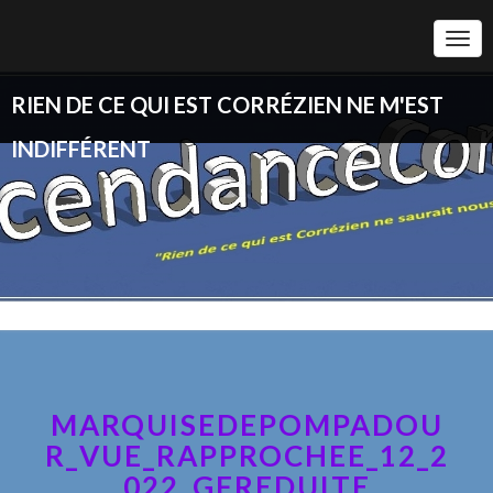
Togg
Navi
RIEN DE CE QUI EST CORRÉZIEN NE M'EST
INDIFFÉRENT
MARQUISEDEPOMPADOU
R_VUE_RAPPROCHEE_12_2
022_GFREDUITE