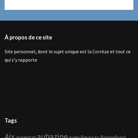
À propos de ce site
Site personnel, dont le sujet unique est la Corrèze et tout ce
qui s’y rapporte
Tags
Aix
aubazine
argentat
ayen
Beyssac
Bonnefond