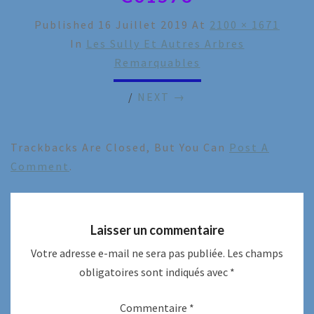
Published
16 Juillet 2019
At
2100 × 1671
In
Les Sully Et Autres Arbres
Remarquables
/
NEXT →
Trackbacks Are Closed, But You Can
Post A
Comment
.
Laisser un commentaire
Votre adresse e-mail ne sera pas publiée.
Les champs
obligatoires sont indiqués avec
*
Commentaire
*