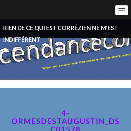
Togg
Navi
RIEN DE CE QUI EST CORRÉZIEN NE M'EST
INDIFFÉRENT
4-
ORMESDESTAUGUSTIN_DS
C01578