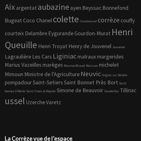
Aix
aubazine
argentat
ayen
Beyssac
Bonnefond
colette
corrèze
Bugeat
Coco Chanel
couffy
Combressol
Henri
courteix
Delambre
Eygurande
Gourdon-Murat
Queuille
Henri Troyat
Henry de Jouvenel
Jouvenel
Liginiac
Lagraulière
Les Cars
malraux
margerides
Marius Vazeilles
marèges
michelet
Maurice Biraud
Maussac
Neuvic
Mimoun
Ministre de l'Agriculture
Orgnac sur Vézère
pompadour
Saint-Setiers
Saint Bonnet Près Bort
Saint
Simone de Beauvoir
Tillinac
Geniez ô Merle
Saint Yrieix le Dejalat
Soudeilles
ussel
Uzerche
Varetz
La Corrèze vue de l’espace