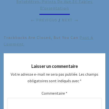
Belvédères, Points De Vue Et Tables
D’orientation
← PREVIOUS
/
NEXT →
Trackbacks Are Closed, But You Can
Post A
Comment
.
Laisser un commentaire
Votre adresse e-mail ne sera pas publiée.
Les champs
obligatoires sont indiqués avec
*
Commentaire
*