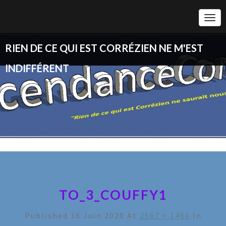
Togg
Navi
RIEN DE CE QUI EST CORRÉZIEN NE M'EST
INDIFFÉRENT
TO_3_COUFFY1
Published
16 Juin 2020
At
2567 × 1460
In