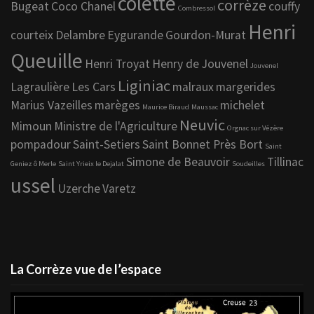
colette
corrèze
Bugeat
Coco Chanel
couffy
Combressol
Henri
courteix
Delambre
Eygurande
Gourdon-Murat
Queuille
Henri Troyat
Henry de Jouvenel
Jouvenel
Liginiac
Lagraulière
Les Cars
malraux
margerides
Marius Vazeilles
marèges
michelet
Maurice Biraud
Maussac
Neuvic
Mimoun
Ministre de l'Agriculture
Orgnac sur Vézère
pompadour
Saint-Setiers
Saint Bonnet Près Bort
Saint
Simone de Beauvoir
Tillinac
Geniez ô Merle
Saint Yrieix le Dejalat
Soudeilles
ussel
Uzerche
Varetz
La Corrèze vue de l’espace