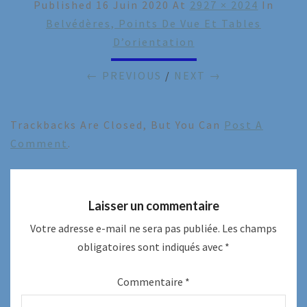
Published
16 Juin 2020
At
2927 × 2024
In
Belvédères, Points De Vue Et Tables
D’orientation
← PREVIOUS
/
NEXT →
Trackbacks Are Closed, But You Can
Post A
Comment
.
Laisser un commentaire
Votre adresse e-mail ne sera pas publiée.
Les champs
obligatoires sont indiqués avec
*
Commentaire
*