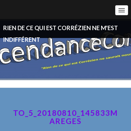
Togg
Navi
RIEN DE CE QUI EST CORRÉZIEN NE M'EST
INDIFFÉRENT
TO_5_20180810_145833M
AREGES