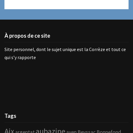
À propos de ce site
Site personnel, dont le sujet unique est la Corrèze et tout ce
qui s’y rapporte
Tags
Aix
aubazine
argentat
ayen
Beyssac
Bonnefond