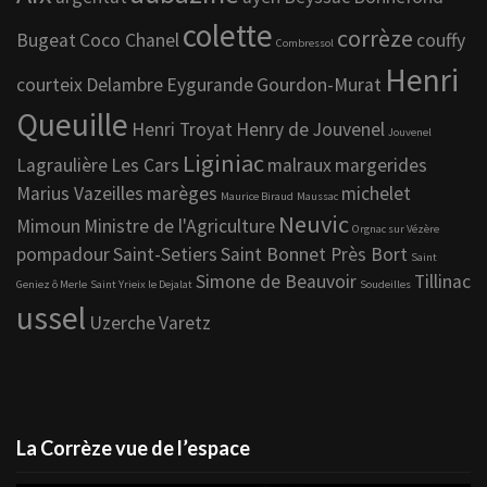
colette
corrèze
Bugeat
Coco Chanel
couffy
Combressol
Henri
courteix
Delambre
Eygurande
Gourdon-Murat
Queuille
Henri Troyat
Henry de Jouvenel
Jouvenel
Liginiac
Lagraulière
Les Cars
malraux
margerides
Marius Vazeilles
marèges
michelet
Maurice Biraud
Maussac
Neuvic
Mimoun
Ministre de l'Agriculture
Orgnac sur Vézère
pompadour
Saint-Setiers
Saint Bonnet Près Bort
Saint
Simone de Beauvoir
Tillinac
Geniez ô Merle
Saint Yrieix le Dejalat
Soudeilles
ussel
Uzerche
Varetz
La Corrèze vue de l’espace