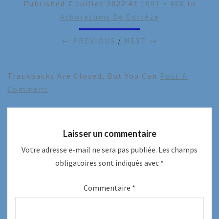
Published
7 Juillet 2022
At
1091 × 868
In
Arboretums De Corrèze
← PREVIOUS
/
NEXT →
Trackbacks Are Closed, But You Can
Post A
Comment
.
Laisser un commentaire
Votre adresse e-mail ne sera pas publiée.
Les champs
obligatoires sont indiqués avec
*
Commentaire
*