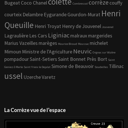
colette
corrèze
Bugeat
Coco Chanel
couffy
Combressol
Henri
courteix
Delambre
Eygurande
Gourdon-Murat
Queuille
Henri Troyat
Henry de Jouvenel
Jouvenel
Liginiac
Lagraulière
Les Cars
malraux
margerides
Marius Vazeilles
marèges
michelet
Maurice Biraud
Maussac
Neuvic
Mimoun
Ministre de l'Agriculture
Orgnac sur Vézère
pompadour
Saint-Setiers
Saint Bonnet Près Bort
Saint
Simone de Beauvoir
Tillinac
Geniez ô Merle
Saint Yrieix le Dejalat
Soudeilles
ussel
Uzerche
Varetz
La Corrèze vue de l’espace