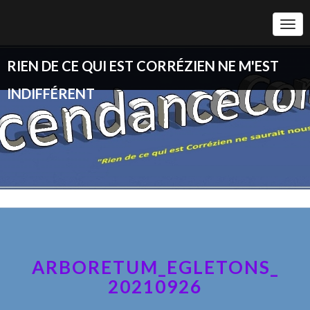
Togg
Navi
RIEN DE CE QUI EST CORRÉZIEN NE M'EST
INDIFFÉRENT
ARBORETUM_EGLETONS_
20210926