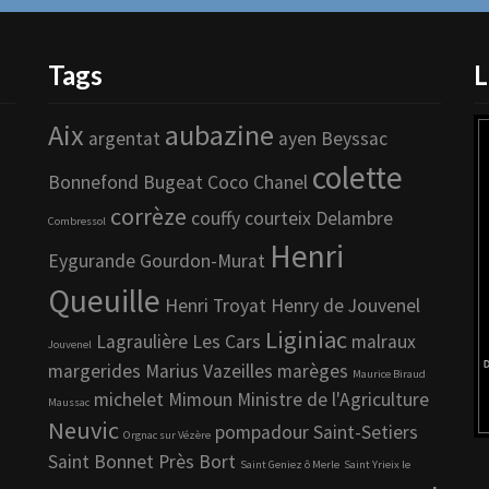
Tags
L
Aix
aubazine
argentat
ayen
Beyssac
colette
Bonnefond
Bugeat
Coco Chanel
corrèze
couffy
courteix
Delambre
Combressol
Henri
Eygurande
Gourdon-Murat
Queuille
Henri Troyat
Henry de Jouvenel
Liginiac
Lagraulière
Les Cars
malraux
Jouvenel
margerides
Marius Vazeilles
marèges
Maurice Biraud
michelet
Mimoun
Ministre de l'Agriculture
Maussac
Neuvic
pompadour
Saint-Setiers
Orgnac sur Vézère
Saint Bonnet Près Bort
Saint Geniez ô Merle
Saint Yrieix le