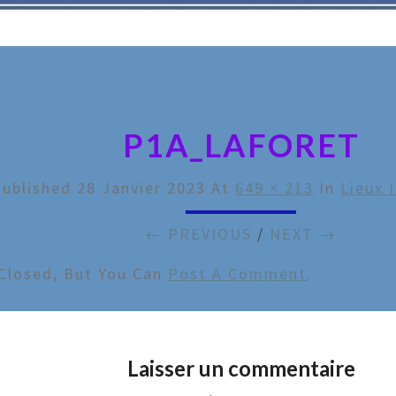
P1A_LAFORET
Published
28 Janvier 2023
At
649 × 213
In
Lieux 
← PREVIOUS
/
NEXT →
Closed, But You Can
Post A Comment
.
Laisser un commentaire