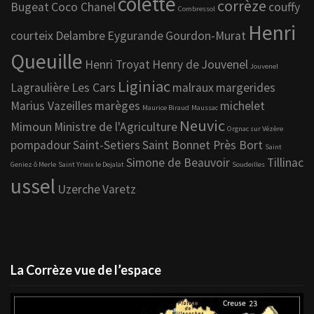
colette
corrèze
Bugeat
Coco Chanel
couffy
Combressol
Henri
courteix
Delambre
Eygurande
Gourdon-Murat
Queuille
Henri Troyat
Henry de Jouvenel
Jouvenel
Liginiac
Lagraulière
Les Cars
malraux
margerides
Marius Vazeilles
marèges
michelet
Maurice Biraud
Maussac
Neuvic
Mimoun
Ministre de l'Agriculture
Orgnac sur Vézère
pompadour
Saint-Setiers
Saint Bonnet Près Bort
Saint
Simone de Beauvoir
Tillinac
Geniez ô Merle
Saint Yrieix le Dejalat
Soudeilles
ussel
Uzerche
Varetz
La Corrèze vue de l’espace