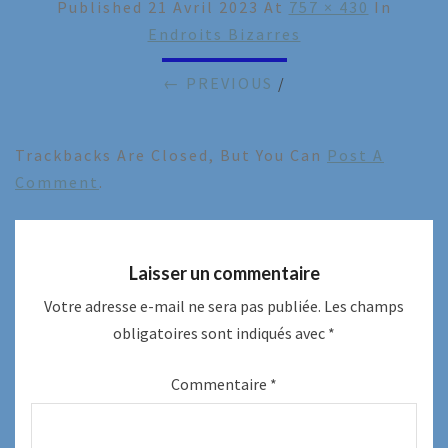
Published
21 Avril 2023
At
757 × 430
In
Endroits Bizarres
← PREVIOUS
/
Trackbacks Are Closed, But You Can
Post A
Comment
.
Laisser un commentaire
Votre adresse e-mail ne sera pas publiée.
Les champs
obligatoires sont indiqués avec
*
Commentaire
*