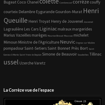
colette
corrèze
Bugeat
Coco Chanel
couffy
Combressol
Henri
courteix
Delambre
Eygurande
Gourdon-Murat
Queuille
Henri Troyat
Henry de Jouvenel
Jouvenel
Liginiac
Lagraulière
Les Cars
malraux
margerides
Marius Vazeilles
marèges
michelet
Maurice Biraud
Maussac
Neuvic
Mimoun
Ministre de l'Agriculture
Orgnac sur Vézère
pompadour
Saint-Setiers
Saint Bonnet Près Bort
Saint
Simone de Beauvoir
Tillinac
Geniez ô Merle
Saint Yrieix le Dejalat
Soudeilles
ussel
Uzerche
Varetz
La Corrèze vue de l’espace