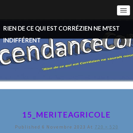
Togg
Navi
RIEN DE CE QUI EST CORRÉZIEN NE M'EST
INDIFFÉRENT
15_MERITEAGRICOLE
Published
6 Novembre 2023
At
720 × 520