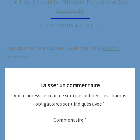
In
Henri Queuille, Ministre Polyvalent Des
Années 30
← PREVIOUS
/
NEXT →
Trackbacks Are Closed, But You Can
Post A
Comment
.
Laisser un commentaire
Votre adresse e-mail ne sera pas publiée.
Les champs
obligatoires sont indiqués avec
*
Commentaire
*