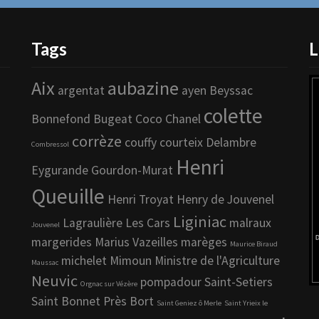
Tags
L
Aix
aubazine
argentat
ayen
Beyssac
colette
Bonnefond
Bugeat
Coco Chanel
corrèze
couffy
courteix
Delambre
Combressol
Henri
Eygurande
Gourdon-Murat
Queuille
Henri Troyat
Henry de Jouvenel
Liginiac
Lagraulière
Les Cars
malraux
Jouvenel
margerides
Marius Vazeilles
marèges
Maurice Biraud
michelet
Mimoun
Ministre de l'Agriculture
Maussac
Neuvic
pompadour
Saint-Setiers
Orgnac sur Vézère
Saint Bonnet Près Bort
Saint Geniez ô Merle
Saint Yrieix le