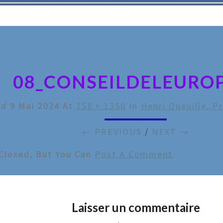
08_CONSEILDELEURO
ed
9 Mai 2024
At
758 × 1350
In
Henri Queuille, P
← PREVIOUS
/
NEXT →
Closed, But You Can
Post A Comment
.
Laisser un commentaire