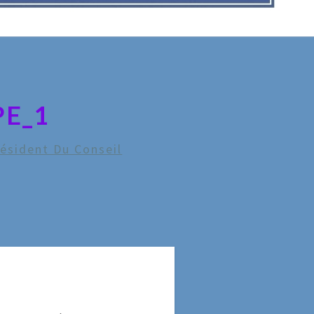
PE_1
résident Du Conseil