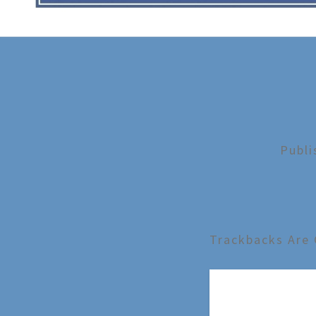
Publ
Trackbacks Are 