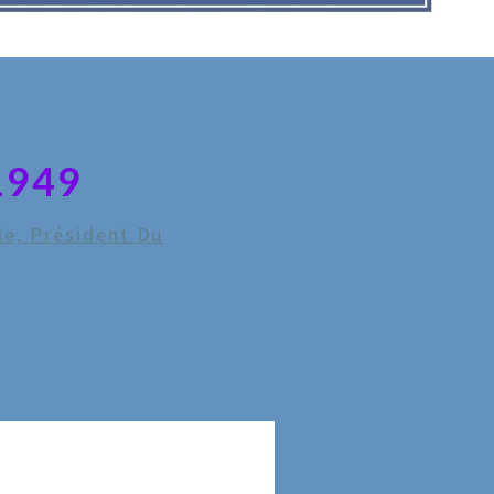
1949
le, Président Du