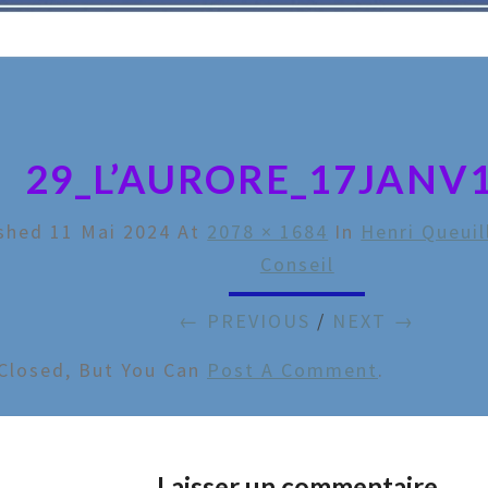
29_L’AURORE_17JANV
ished
11 Mai 2024
At
2078 × 1684
In
Henri Queuil
Conseil
← PREVIOUS
/
NEXT →
Closed, But You Can
Post A Comment
.
Laisser un commentaire