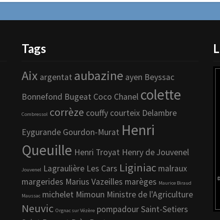
Tags
L
Aix
aubazine
argentat
ayen
Beyssac
colette
Bonnefond
Bugeat
Coco Chanel
corrèze
couffy
courteix
Delambre
Combressol
Henri
Eygurande
Gourdon-Murat
Queuille
Henri Troyat
Henry de Jouvenel
Liginiac
Lagraulière
Les Cars
malraux
Jouvenel
margerides
Marius Vazeilles
marèges
Maurice Biraud
michelet
Mimoun
Ministre de l'Agriculture
Maussac
Neuvic
pompadour
Saint-Setiers
Orgnac sur Vézère