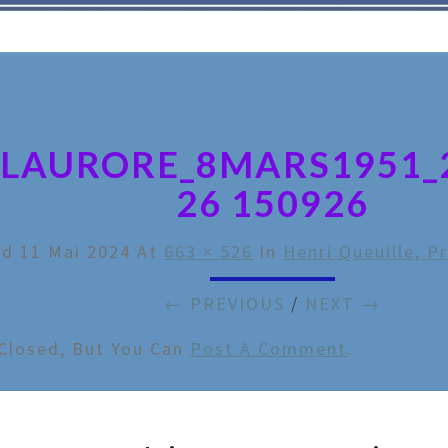
_LAURORE_8MARS1951_2
26 150926
ed
11 Mai 2024
At
663 × 526
In
Henri Queuille, P
← PREVIOUS
/
NEXT →
Closed, But You Can
Post A Comment
.