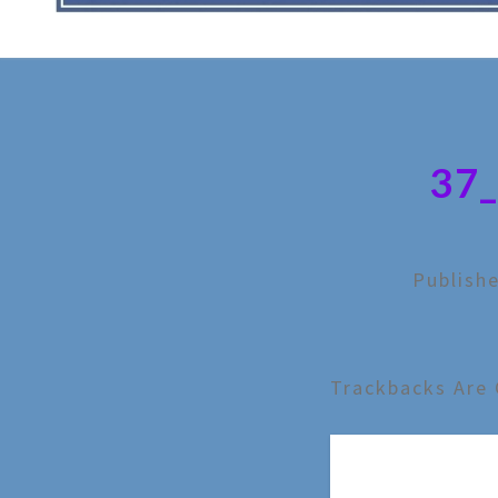
37
Publish
Trackbacks Are 