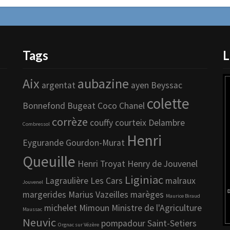
Tags
L
Aix
aubazine
argentat
ayen
Beyssac
colette
Bonnefond
Bugeat
Coco Chanel
corrèze
couffy
courteix
Delambre
Combressol
Henri
Eygurande
Gourdon-Murat
Queuille
Henri Troyat
Henry de Jouvenel
Liginiac
Lagraulière
Les Cars
malraux
Jouvenel
margerides
Marius Vazeilles
marèges
Maurice Biraud
michelet
Mimoun
Ministre de l'Agriculture
Maussac
Neuvic
pompadour
Saint-Setiers
Orgnac sur Vézère