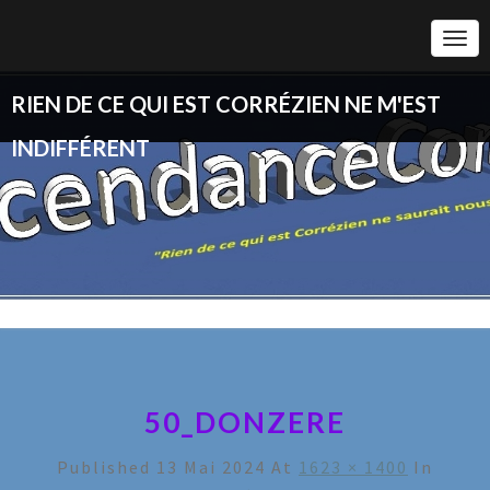
Togg
Navi
RIEN DE CE QUI EST CORRÉZIEN NE M'EST
INDIFFÉRENT
50_DONZERE
Published
13 Mai 2024
At
1623 × 1400
In