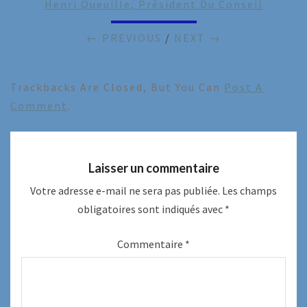
Henri Queuille, Président Du Conseil
← PREVIOUS
/
NEXT →
Trackbacks Are Closed, But You Can
Post A
Comment
.
Laisser un commentaire
Votre adresse e-mail ne sera pas publiée.
Les champs
obligatoires sont indiqués avec
*
Commentaire
*