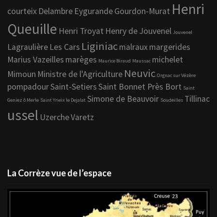
Henri
courteix
Delambre
Eygurande
Gourdon-Murat
Queuille
Henri Troyat
Henry de Jouvenel
Jouvenel
Liginiac
Lagraulière
Les Cars
malraux
margerides
Marius Vazeilles
marèges
michelet
Maurice Biraud
Maussac
Neuvic
Mimoun
Ministre de l'Agriculture
Orgnac sur Vézère
pompadour
Saint-Setiers
Saint Bonnet Près Bort
Saint
Simone de Beauvoir
Tillinac
Geniez ô Merle
Saint Yrieix le Dejalat
Soudeilles
ussel
Uzerche
Varetz
La Corrèze vue de l’espace