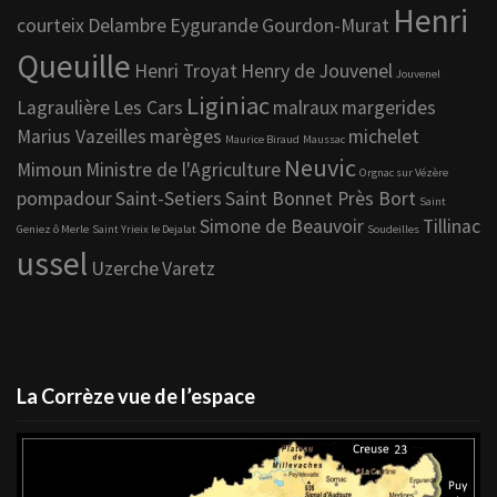
Henri
courteix
Delambre
Eygurande
Gourdon-Murat
Queuille
Henri Troyat
Henry de Jouvenel
Jouvenel
Liginiac
Lagraulière
Les Cars
malraux
margerides
Marius Vazeilles
marèges
michelet
Maurice Biraud
Maussac
Neuvic
Mimoun
Ministre de l'Agriculture
Orgnac sur Vézère
pompadour
Saint-Setiers
Saint Bonnet Près Bort
Saint
Simone de Beauvoir
Tillinac
Geniez ô Merle
Saint Yrieix le Dejalat
Soudeilles
ussel
Uzerche
Varetz
La Corrèze vue de l’espace