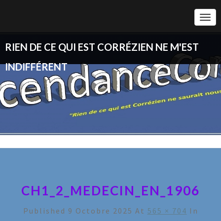
Togg
Navi
RIEN DE CE QUI EST CORRÉZIEN NE M'EST
INDIFFÉRENT
CH1_2_MEDECIN_EN_1906
Published
9 Octobre 2025
At
565 × 704
In