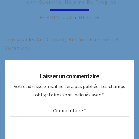
Henri Queuille, Homme De Progrès
← PREVIOUS
/
NEXT →
Trackbacks Are Closed, But You Can
Post A
Comment
.
Laisser un commentaire
Votre adresse e-mail ne sera pas publiée.
Les champs
obligatoires sont indiqués avec
*
Commentaire
*