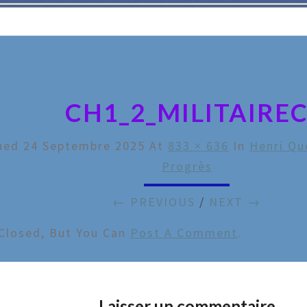
CH1_2_MILITAIRE
shed
24 Septembre 2025
At
833 × 636
In
Henri Qu
Progrès
← PREVIOUS
/
NEXT →
Closed, But You Can
Post A Comment
.
Laisser un commentaire