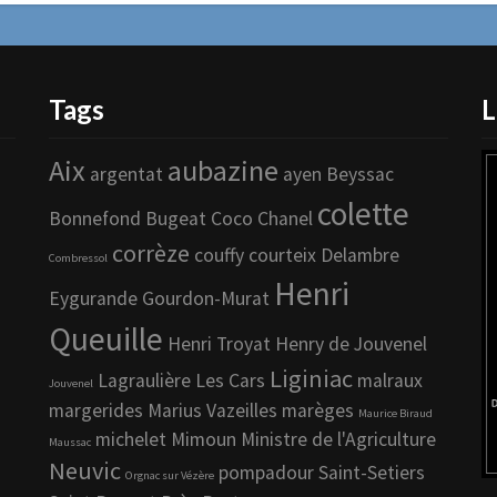
Tags
L
Aix
aubazine
argentat
ayen
Beyssac
colette
Bonnefond
Bugeat
Coco Chanel
corrèze
couffy
courteix
Delambre
Combressol
Henri
Eygurande
Gourdon-Murat
Queuille
Henri Troyat
Henry de Jouvenel
Liginiac
Lagraulière
Les Cars
malraux
Jouvenel
margerides
Marius Vazeilles
marèges
Maurice Biraud
michelet
Mimoun
Ministre de l'Agriculture
Maussac
Neuvic
pompadour
Saint-Setiers
Orgnac sur Vézère