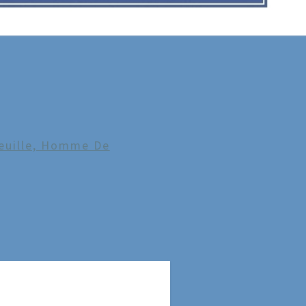
C
euille, Homme De