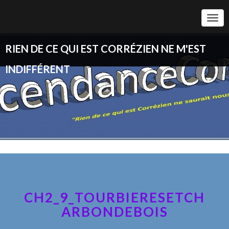
Togg
Navi
RIEN DE CE QUI EST CORRÉZIEN NE M'EST
INDIFFÉRENT
CH2_9_TOURBIERESETCH
ARBONDEBOIS