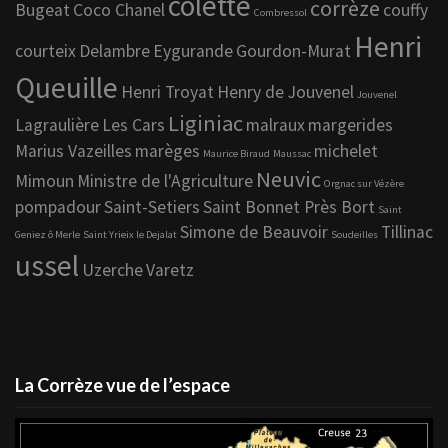
colette
corrèze
Bugeat
Coco Chanel
couffy
Combressol
Henri
courteix
Delambre
Eygurande
Gourdon-Murat
Queuille
Henri Troyat
Henry de Jouvenel
Jouvenel
Liginiac
Lagraulière
Les Cars
malraux
margerides
Marius Vazeilles
marèges
michelet
Maurice Biraud
Maussac
Neuvic
Mimoun
Ministre de l'Agriculture
Orgnac sur Vézère
pompadour
Saint-Setiers
Saint Bonnet Près Bort
Saint
Simone de Beauvoir
Tillinac
Geniez ô Merle
Saint Yrieix le Dejalat
Soudeilles
ussel
Uzerche
Varetz
La Corrèze vue de l’espace