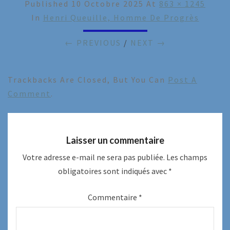
Published
10 Octobre 2025
At
863 × 1245
In
Henri Queuille, Homme De Progrès
← PREVIOUS
/
NEXT →
Trackbacks Are Closed, But You Can
Post A
Comment
.
Laisser un commentaire
Votre adresse e-mail ne sera pas publiée.
Les champs
obligatoires sont indiqués avec
*
Commentaire
*