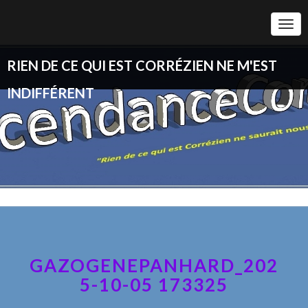
Togg
Navi
RIEN DE CE QUI EST CORRÉZIEN NE M'EST
INDIFFÉRENT
GAZOGENEPANHARD_202
5-10-05 173325