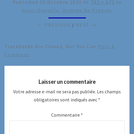
Published
10 Octobre 2025
At
782 × 675
In
Henri Queuille, Homme De Progrès
← PREVIOUS
/
NEXT →
Trackbacks Are Closed, But You Can
Post A
Comment
.
Laisser un commentaire
Votre adresse e-mail ne sera pas publiée.
Les champs
obligatoires sont indiqués avec
*
Commentaire
*