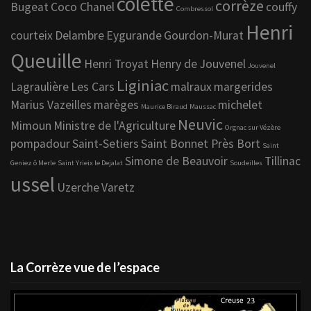
colette
corrèze
Bugeat
Coco Chanel
couffy
Combressol
Henri
courteix
Delambre
Eygurande
Gourdon-Murat
Queuille
Henri Troyat
Henry de Jouvenel
Jouvenel
Liginiac
Lagraulière
Les Cars
malraux
margerides
Marius Vazeilles
marèges
michelet
Maurice Biraud
Maussac
Neuvic
Mimoun
Ministre de l'Agriculture
Orgnac sur Vézère
pompadour
Saint-Setiers
Saint Bonnet Près Bort
Saint
Simone de Beauvoir
Tillinac
Geniez ô Merle
Saint Yrieix le Dejalat
Soudeilles
ussel
Uzerche
Varetz
La Corrèze vue de l’espace