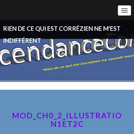
Togg
Navi
RIEN DE CE QUI EST CORRÉZIEN NE M'EST
INDIFFÉRENT
MOD_CH0_2_ILLUSTRATIO
N1ET2C