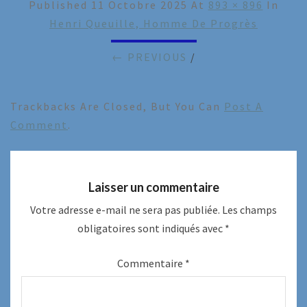
Published
11 Octobre 2025
At
893 × 896
In
Henri Queuille, Homme De Progrès
← PREVIOUS
/
Trackbacks Are Closed, But You Can
Post A
Comment
.
Laisser un commentaire
Votre adresse e-mail ne sera pas publiée.
Les champs
obligatoires sont indiqués avec
*
Commentaire
*