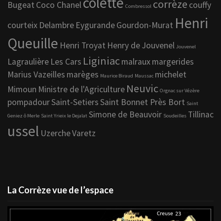
colette
corrèze
Bugeat
Coco Chanel
couffy
Combressol
Henri
courteix
Delambre
Eygurande
Gourdon-Murat
Queuille
Henri Troyat
Henry de Jouvenel
Jouvenel
Liginiac
Lagraulière
Les Cars
malraux
margerides
Marius Vazeilles
marèges
michelet
Maurice Biraud
Maussac
Neuvic
Mimoun
Ministre de l'Agriculture
Orgnac sur Vézère
pompadour
Saint-Setiers
Saint Bonnet Près Bort
Saint
Simone de Beauvoir
Tillinac
Geniez ô Merle
Saint Yrieix le Dejalat
Soudeilles
ussel
Uzerche
Varetz
La Corrèze vue de l’espace