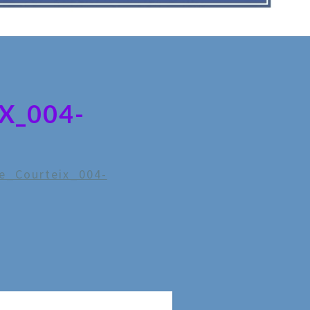
X_004-
e_Courteix_004-