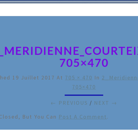
_MERIDIENNE_COURTEI
705×470
shed
19 Juillet 2017
At
705 × 470
In
2_Meridienn
705×470
← PREVIOUS
/
NEXT →
Closed, But You Can
Post A Comment
.