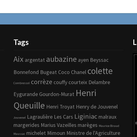
Tags
L
Aix
aubazine
argentat
ayen
Beyssac
colette
Bonnefond
Bugeat
Coco Chanel
corrèze
couffy
courteix
Delambre
Combressol
Henri
Eygurande
Gourdon-Murat
Queuille
Henri Troyat
Henry de Jouvenel
Liginiac
Lagraulière
Les Cars
malraux
Jouvenel
margerides
Marius Vazeilles
marèges
Maurice Biraud
michelet
Mimoun
Ministre de l'Agriculture
Maussac