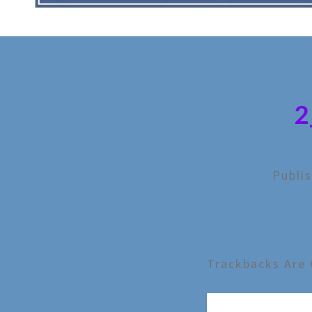
2
Publi
Trackbacks Are 