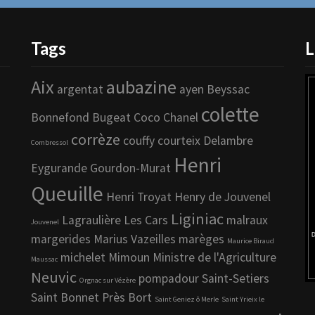
Tags
L
Aix
aubazine
argentat
ayen
Beyssac
colette
Bonnefond
Bugeat
Coco Chanel
corrèze
couffy
courteix
Delambre
Combressol
Henri
Eygurande
Gourdon-Murat
Queuille
Henri Troyat
Henry de Jouvenel
Liginiac
Lagraulière
Les Cars
malraux
Jouvenel
margerides
Marius Vazeilles
marèges
Maurice Biraud
michelet
Mimoun
Ministre de l'Agriculture
Maussac
Neuvic
pompadour
Saint-Setiers
Orgnac sur Vézère
Saint Bonnet Près Bort
Saint Geniez ô Merle
Saint Yrieix le