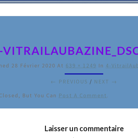
-VITRAILAUBAZINE_DS
shed
28 Février 2020
At
639 × 1249
In
4-VitrailA
← PREVIOUS
/
NEXT →
Closed, But You Can
Post A Comment
.
Laisser un commentaire