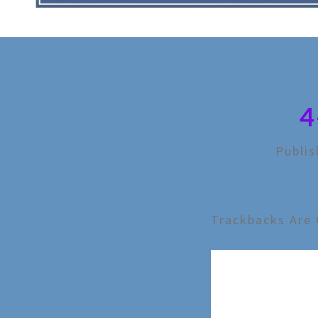
4
Publi
Trackbacks Are 