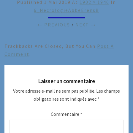
Published
1 Mai 2019
At
1902 × 1946
In
6_NecrologieAbbeErensB
← PREVIOUS
/
NEXT →
Trackbacks Are Closed, But You Can
Post A
Comment
.
Laisser un commentaire
Votre adresse e-mail ne sera pas publiée.
Les champs
obligatoires sont indiqués avec
*
Commentaire
*