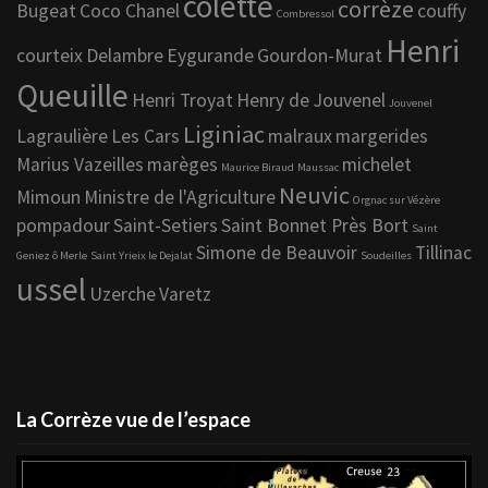
colette
corrèze
Bugeat
Coco Chanel
couffy
Combressol
Henri
courteix
Delambre
Eygurande
Gourdon-Murat
Queuille
Henri Troyat
Henry de Jouvenel
Jouvenel
Liginiac
Lagraulière
Les Cars
malraux
margerides
Marius Vazeilles
marèges
michelet
Maurice Biraud
Maussac
Neuvic
Mimoun
Ministre de l'Agriculture
Orgnac sur Vézère
pompadour
Saint-Setiers
Saint Bonnet Près Bort
Saint
Simone de Beauvoir
Tillinac
Geniez ô Merle
Saint Yrieix le Dejalat
Soudeilles
ussel
Uzerche
Varetz
La Corrèze vue de l’espace