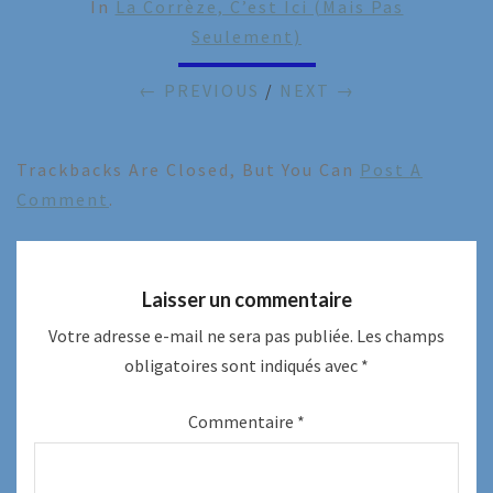
In
La Corrèze, C’est Ici (mais Pas
Seulement)
← PREVIOUS
/
NEXT →
Trackbacks Are Closed, But You Can
Post A
Comment
.
Laisser un commentaire
Votre adresse e-mail ne sera pas publiée.
Les champs
obligatoires sont indiqués avec
*
Commentaire
*