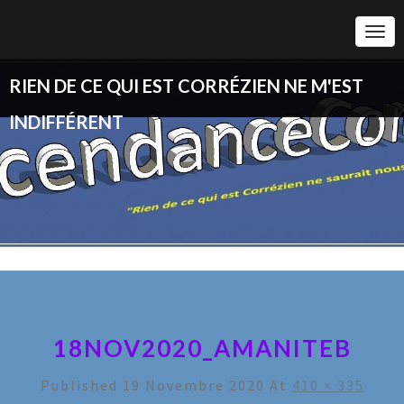
Togg
Navi
RIEN DE CE QUI EST CORRÉZIEN NE M'EST
INDIFFÉRENT
18NOV2020_AMANITEB
Published
19 Novembre 2020
At
410 × 335