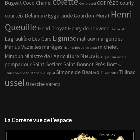
colette
corrèze
Bugeat
Coco Chanel
couffy
Combressol
Henri
courteix
Delambre
Eygurande
Gourdon-Murat
Queuille
Henri Troyat
Henry de Jouvenel
Jouvenel
Liginiac
Lagraulière
Les Cars
malraux
margerides
Marius Vazeilles
marèges
michelet
Maurice Biraud
Maussac
Neuvic
Mimoun
Ministre de l'Agriculture
Orgnac sur Vézère
pompadour
Saint-Setiers
Saint Bonnet Près Bort
Saint
Simone de Beauvoir
Tillinac
Geniez ô Merle
Saint Yrieix le Dejalat
Soudeilles
ussel
Uzerche
Varetz
La Corrèze vue de l’espace