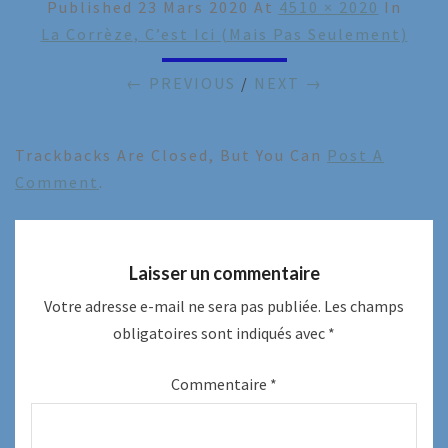
Published
23 Mars 2020
At
4510 × 2020
In
La Corrèze, C’est Ici (mais Pas Seulement)
← PREVIOUS
/
NEXT →
Trackbacks Are Closed, But You Can
Post A
Comment
.
Laisser un commentaire
Votre adresse e-mail ne sera pas publiée.
Les champs
obligatoires sont indiqués avec
*
Commentaire
*