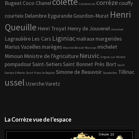
colette
corrèze
Bugeat
Coco Chanel
couffy
Combressol
Henri
courteix
Delambre
Eygurande
Gourdon-Murat
Queuille
Henri Troyat
Henry de Jouvenel
Jouvenel
Liginiac
Lagraulière
Les Cars
malraux
margerides
Marius Vazeilles
marèges
michelet
Maurice Biraud
Maussac
Neuvic
Mimoun
Ministre de l'Agriculture
Orgnac sur Vézère
pompadour
Saint-Setiers
Saint Bonnet Près Bort
Saint
Simone de Beauvoir
Tillinac
Geniez ô Merle
Saint Yrieix le Dejalat
Soudeilles
ussel
Uzerche
Varetz
La Corrèze vue de l’espace