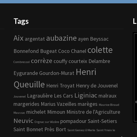
Tags
L
Aix
aubazine
argentat
ayen
Beyssac
colette
Bonnefond
Bugeat
Coco Chanel
corrèze
couffy
courteix
Delambre
Combressol
Henri
Eygurande
Gourdon-Murat
Queuille
Henri Troyat
Henry de Jouvenel
Liginiac
Lagraulière
Les Cars
malraux
Jouvenel
margerides
Marius Vazeilles
marèges
Maurice Biraud
michelet
Mimoun
Ministre de l'Agriculture
Maussac
Neuvic
pompadour
Saint-Setiers
Orgnac sur Vézère
Saint Bonnet Près Bort
Saint Geniez ô Merle
Saint Yrieix le