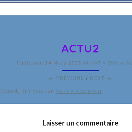
ACTU2
Published
14 Mars 2023
At
588 × 280
In
A
← PREVIOUS
/
NEXT →
Closed, But You Can
Post A Comment
.
Laisser un commentaire