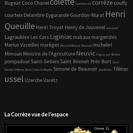
colette
corrèze
Bugeat
Coco Chanel
couffy
Combressol
Henri
courteix
Delambre
Eygurande
Gourdon-Murat
Queuille
Henri Troyat
Henry de Jouvenel
Jouvenel
Liginiac
Lagraulière
Les Cars
malraux
margerides
Marius Vazeilles
marèges
michelet
Maurice Biraud
Maussac
Neuvic
Mimoun
Ministre de l'Agriculture
Orgnac sur Vézère
pompadour
Saint-Setiers
Saint Bonnet Près Bort
Saint
Simone de Beauvoir
Tillinac
Geniez ô Merle
Saint Yrieix le Dejalat
Soudeilles
ussel
Uzerche
Varetz
La Corrèze vue de l’espace