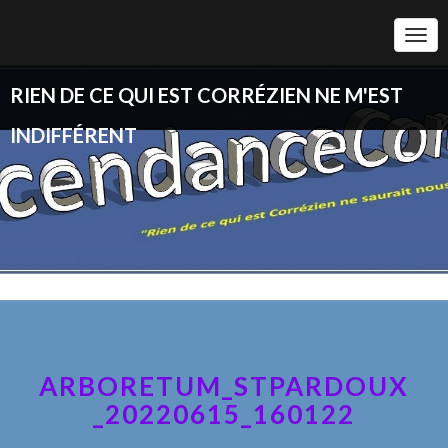
Togg
Navi
RIEN DE CE QUI EST CORRÉZIEN NE M'EST
INDIFFÉRENT
ARBORETUM_STPARDOUX
_20220615_160122