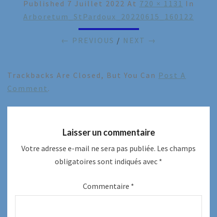
Published
7 Juillet 2022
At
720 × 1131
In
Arboretum_StPardoux_20220615_160122
← PREVIOUS
/
NEXT →
Trackbacks Are Closed, But You Can
Post A
Comment
.
Laisser un commentaire
Votre adresse e-mail ne sera pas publiée.
Les champs
obligatoires sont indiqués avec
*
Commentaire
*