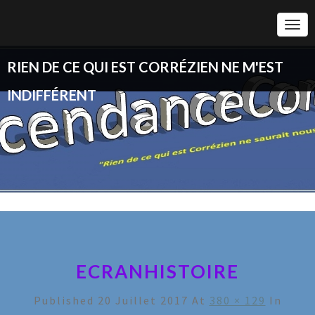
Togg
Navi
RIEN DE CE QUI EST CORRÉZIEN NE M'EST
INDIFFÉRENT
ECRANHISTOIRE
Published
20 Juillet 2017
At
380 × 129
In