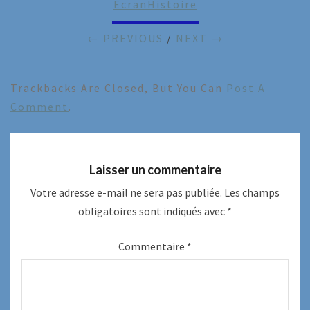
EcranHistoire
← PREVIOUS
/
NEXT →
Trackbacks Are Closed, But You Can
Post A
Comment
.
Laisser un commentaire
Votre adresse e-mail ne sera pas publiée.
Les champs
obligatoires sont indiqués avec
*
Commentaire
*