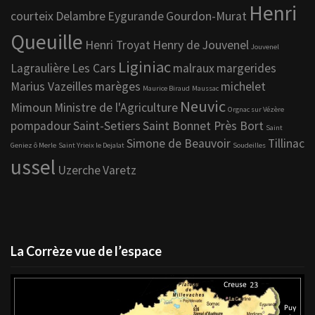
Henri
courteix
Delambre
Eygurande
Gourdon-Murat
Queuille
Henri Troyat
Henry de Jouvenel
Jouvenel
Liginiac
Lagraulière
Les Cars
malraux
margerides
Marius Vazeilles
marèges
michelet
Maurice Biraud
Maussac
Neuvic
Mimoun
Ministre de l'Agriculture
Orgnac sur Vézère
pompadour
Saint-Setiers
Saint Bonnet Près Bort
Saint
Simone de Beauvoir
Tillinac
Geniez ô Merle
Saint Yrieix le Dejalat
Soudeilles
ussel
Uzerche
Varetz
La Corrèze vue de l’espace