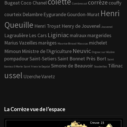
colette
corrèze
Bugeat
Coco Chanel
couffy
Combressol
Henri
courteix
Delambre
Eygurande
Gourdon-Murat
Queuille
Henri Troyat
Henry de Jouvenel
Jouvenel
Liginiac
Lagraulière
Les Cars
malraux
margerides
Marius Vazeilles
marèges
michelet
Maurice Biraud
Maussac
Neuvic
Mimoun
Ministre de l'Agriculture
Orgnac sur Vézère
pompadour
Saint-Setiers
Saint Bonnet Près Bort
Saint
Simone de Beauvoir
Tillinac
Geniez ô Merle
Saint Yrieix le Dejalat
Soudeilles
ussel
Uzerche
Varetz
La Corrèze vue de l’espace