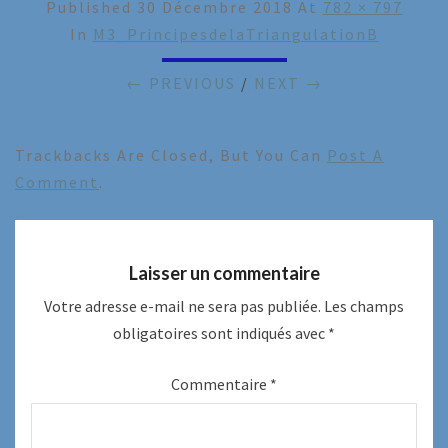
Published
30 Décembre 2018
At
782 × 797
In
M3_PrincipesdelaTriangulationB
← PREVIOUS
/
NEXT →
Trackbacks Are Closed, But You Can
Post A
Comment
.
Laisser un commentaire
Votre adresse e-mail ne sera pas publiée.
Les champs
obligatoires sont indiqués avec
*
Commentaire
*