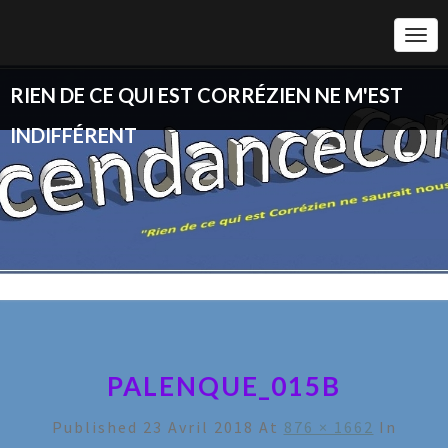
Togg
Navi
RIEN DE CE QUI EST CORRÉZIEN NE M'EST
INDIFFÉRENT
PALENQUE_015B
Published
23 Avril 2018
At
876 × 1662
In