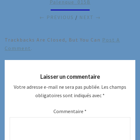
Palenque_015B
← PREVIOUS
/
NEXT →
Trackbacks Are Closed, But You Can
Post A
Comment
.
Laisser un commentaire
Votre adresse e-mail ne sera pas publiée.
Les champs
obligatoires sont indiqués avec
*
Commentaire
*