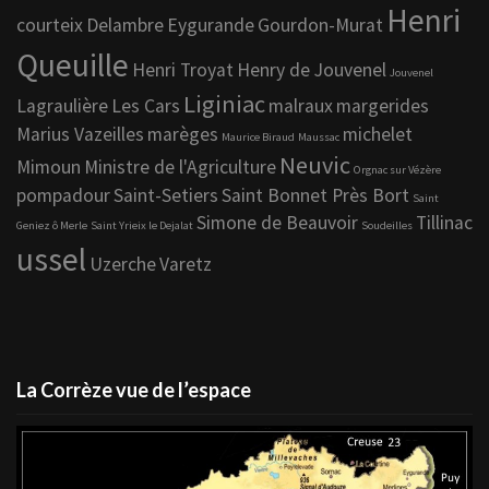
Henri
courteix
Delambre
Eygurande
Gourdon-Murat
Queuille
Henri Troyat
Henry de Jouvenel
Jouvenel
Liginiac
Lagraulière
Les Cars
malraux
margerides
Marius Vazeilles
marèges
michelet
Maurice Biraud
Maussac
Neuvic
Mimoun
Ministre de l'Agriculture
Orgnac sur Vézère
pompadour
Saint-Setiers
Saint Bonnet Près Bort
Saint
Simone de Beauvoir
Tillinac
Geniez ô Merle
Saint Yrieix le Dejalat
Soudeilles
ussel
Uzerche
Varetz
La Corrèze vue de l’espace