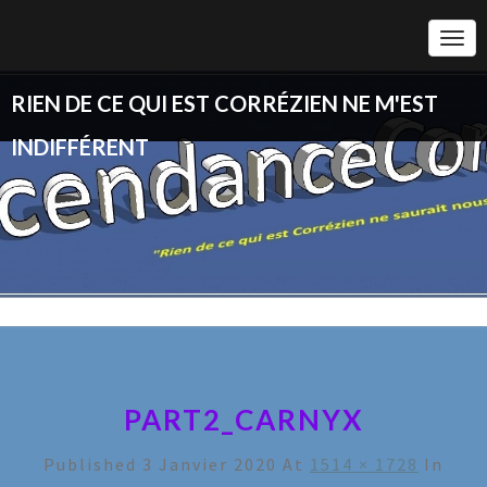
Togg
Navi
RIEN DE CE QUI EST CORRÉZIEN NE M'EST
INDIFFÉRENT
PART2_CARNYX
Published
3 Janvier 2020
At
1514 × 1728
In