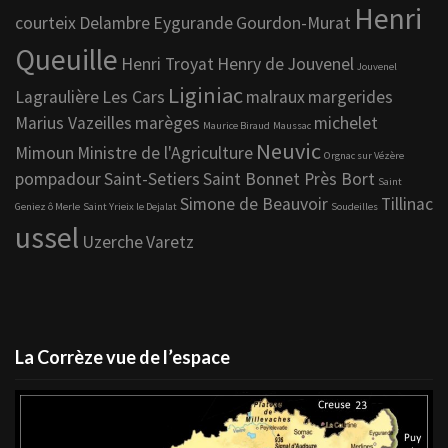
Henri
courteix
Delambre
Eygurande
Gourdon-Murat
Queuille
Henri Troyat
Henry de Jouvenel
Jouvenel
Liginiac
Lagraulière
Les Cars
malraux
margerides
Marius Vazeilles
marèges
michelet
Maurice Biraud
Maussac
Neuvic
Mimoun
Ministre de l'Agriculture
Orgnac sur Vézère
pompadour
Saint-Setiers
Saint Bonnet Près Bort
Saint
Simone de Beauvoir
Tillinac
Geniez ô Merle
Saint Yrieix le Dejalat
Soudeilles
ussel
Uzerche
Varetz
La Corrèze vue de l’espace