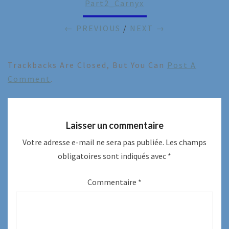
Part2_Carnyx
← PREVIOUS
/
NEXT →
Trackbacks Are Closed, But You Can
Post A
Comment
.
Laisser un commentaire
Votre adresse e-mail ne sera pas publiée.
Les champs
obligatoires sont indiqués avec
*
Commentaire
*