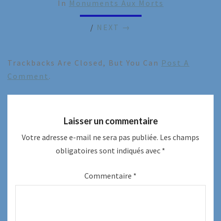
In
Monuments Aux Morts
/
NEXT →
Trackbacks Are Closed, But You Can
Post A
Comment
.
Laisser un commentaire
Votre adresse e-mail ne sera pas publiée.
Les champs
obligatoires sont indiqués avec
*
Commentaire
*