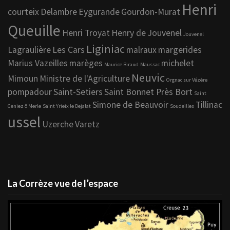
Henri
courteix
Delambre
Eygurande
Gourdon-Murat
Queuille
Henri Troyat
Henry de Jouvenel
Jouvenel
Liginiac
Lagraulière
Les Cars
malraux
margerides
Marius Vazeilles
marèges
michelet
Maurice Biraud
Maussac
Neuvic
Mimoun
Ministre de l'Agriculture
Orgnac sur Vézère
pompadour
Saint-Setiers
Saint Bonnet Près Bort
Saint
Simone de Beauvoir
Tillinac
Geniez ô Merle
Saint Yrieix le Dejalat
Soudeilles
ussel
Uzerche
Varetz
La Corrèze vue de l’espace