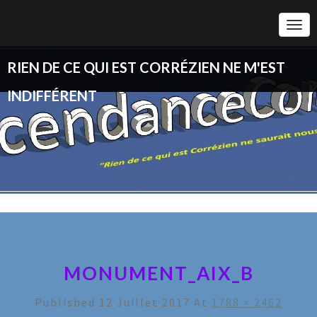
Togg
Navi
RIEN DE CE QUI EST CORRÉZIEN NE M'EST
INDIFFÉRENT
MONUMENT_AIX_B
Published
12 Juillet 2017
At
1788 × 2462