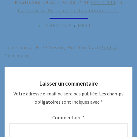
Published
19 Juillet 2017
At
600 × 444
In
La Corrèze Au Travers Des Timbres -2-
← PREVIOUS
/
NEXT →
Trackbacks Are Closed, But You Can
Post A
Comment
.
Laisser un commentaire
Votre adresse e-mail ne sera pas publiée.
Les champs
obligatoires sont indiqués avec
*
Commentaire
*