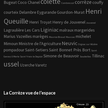
colette
corrèze
Bugeat
Coco Chanel
couffy
Combressol
Henri
courteix
Delambre
Eygurande
Gourdon-Murat
Queuille
Henri Troyat
Henry de Jouvenel
Jouvenel
Liginiac
Lagraulière
Les Cars
malraux
margerides
Marius Vazeilles
marèges
michelet
Maurice Biraud
Maussac
Neuvic
Mimoun
Ministre de l'Agriculture
Orgnac sur Vézère
pompadour
Saint-Setiers
Saint Bonnet Près Bort
Saint
Simone de Beauvoir
Tillinac
Geniez ô Merle
Saint Yrieix le Dejalat
Soudeilles
ussel
Uzerche
Varetz
La Corrèze vue de l’espace