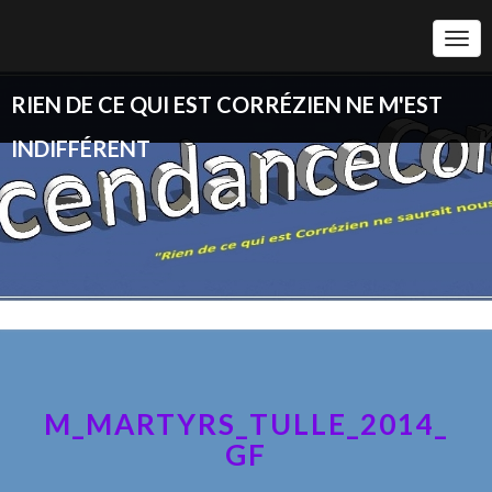
Togg
Navi
RIEN DE CE QUI EST CORRÉZIEN NE M'EST
INDIFFÉRENT
M_MARTYRS_TULLE_2014_
GF