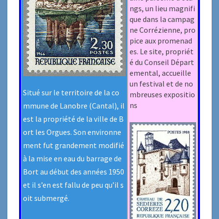
ngs, un lieu magnifi
que dans la campag
ne Corrézienne, pro
pice aux promenad
es. Le site, propriét
é du Conseil Départ
emental, accueille
un festival et de no
Situé sur le territoire de la co
mbreuses expositio
ns
mmune de Lanobre (Cantal), il
est la propriété de la ville de B
ort les Orgues. Son environne
ment fut grandement modifié
à la mise en eau du barrage de
Bort au début des années 1950
et il s’en est fallu de peu qu’il s
oit submergé.