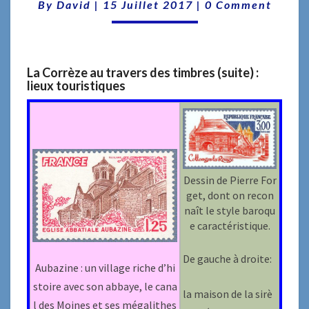
DES
Comments
By
David
|
15 Juillet 2017
|
0 Comment
TIMBRES
-2-
La Corrèze au travers des timbres (suite) :
lieux touristiques
Dessin de Pierre For
get, dont on recon
naît le style baroqu
e caractéristique.
De gauche à droite:
Aubazine : un village riche d’hi
stoire avec son abbaye, le cana
la maison de la sirè
l des Moines et ses mégalithes