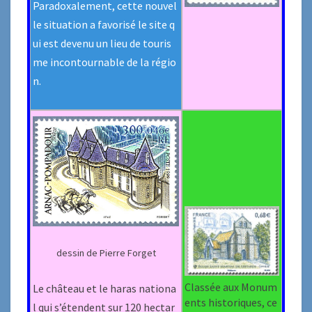
Paradoxalement, cette nouvel
le situation a favorisé le site q
ui est devenu un lieu de touris
me incontournable de la régio
n.
dessin de Pierre Forget
Classée aux Monum
Le château et le haras nationa
ents historiques, ce
l qui s’étendent sur 120 hectar