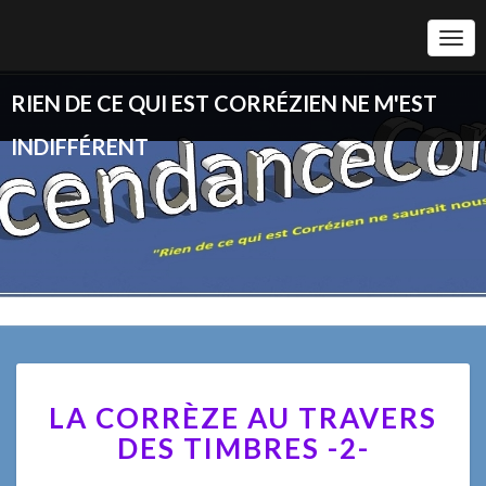
Togg
Navi
RIEN DE CE QUI EST CORRÉZIEN NE M'EST
INDIFFÉRENT
LA
LA CORRÈZE AU TRAVERS
CORRÈZE
AU
DES TIMBRES -2-
TRAVERS