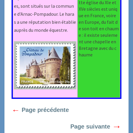
tte église du XIe et
es, sont situés sur la commun
XVe siècles est uniq
e d’Arnac-Pompadour. Le hara
ue en France, voire
s a une réputation bien établie
en Europe, du fait d
e son toit en chaum
auprès du monde équestre.
e : il existe seuleme
nt une chapelle en
Bretagne avec du c
haume
←
Page précédente
→
Page suivante