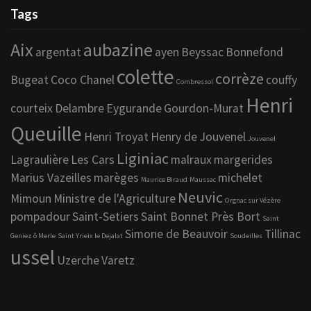
Tags
Aix
aubazine
argentat
ayen
Beyssac
Bonnefond
colette
corrèze
Bugeat
Coco Chanel
couffy
Combressol
Henri
courteix
Delambre
Eygurande
Gourdon-Murat
Queuille
Henri Troyat
Henry de Jouvenel
Jouvenel
Liginiac
Lagraulière
Les Cars
malraux
margerides
Marius Vazeilles
marèges
michelet
Maurice Biraud
Maussac
Neuvic
Mimoun
Ministre de l'Agriculture
Orgnac sur Vézère
pompadour
Saint-Setiers
Saint Bonnet Près Bort
Saint
Simone de Beauvoir
Tillinac
Geniez ô Merle
Saint Yrieix le Dejalat
Soudeilles
ussel
Uzerche
Varetz