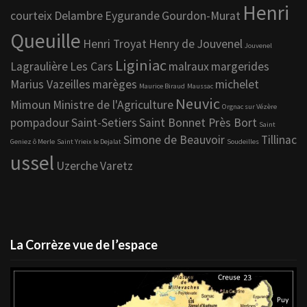
Henri
courteix
Delambre
Eygurande
Gourdon-Murat
Queuille
Henri Troyat
Henry de Jouvenel
Jouvenel
Liginiac
Lagraulière
Les Cars
malraux
margerides
Marius Vazeilles
marèges
michelet
Maurice Biraud
Maussac
Neuvic
Mimoun
Ministre de l'Agriculture
Orgnac sur Vézère
pompadour
Saint-Setiers
Saint Bonnet Près Bort
Saint
Simone de Beauvoir
Tillinac
Geniez ô Merle
Saint Yrieix le Dejalat
Soudeilles
ussel
Uzerche
Varetz
La Corrèze vue de l’espace