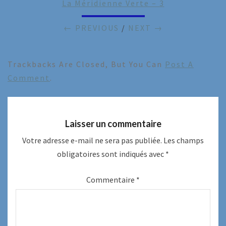
La Méridienne Verte – 3
← PREVIOUS
/
NEXT →
Trackbacks Are Closed, But You Can
Post A
Comment
.
Laisser un commentaire
Votre adresse e-mail ne sera pas publiée.
Les champs
obligatoires sont indiqués avec
*
Commentaire
*