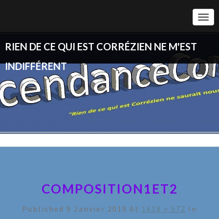
Togg
Navi
RIEN DE CE QUI EST CORRÉZIEN NE M'EST
INDIFFÉRENT
COMPOSITION1ET2
Published
9 Janvier 2019
At
1618 × 572
In