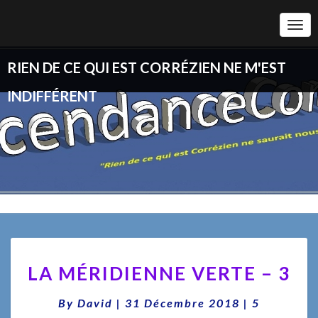
Togg
Navi
RIEN DE CE QUI EST CORRÉZIEN NE M'EST
INDIFFÉRENT
LA
LA MÉRIDIENNE VERTE – 3
MÉRIDIENNE
VERTE
Comments
By
David
|
31 Décembre 2018
–
|
5