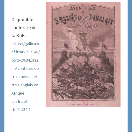
Disponible
sur le site de
la BnF :
https://gallica.b
nf.fr/ark:/12148/
bpt6k96341332.
r=Aventures de
trois russes et
trois anglais en
Afrique
australe?
rk=21459;2