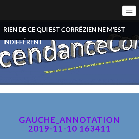
Togg
Navi
RIEN DE CE QUI EST CORRÉZIEN NE M'EST
INDIFFÉRENT
GAUCHE_ANNOTATION
2019-11-10 163411