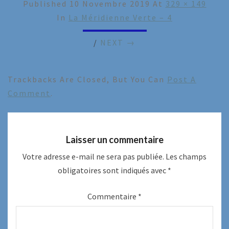
Published
10 Novembre 2019
At
329 × 149
In
La Méridienne Verte – 4
/
NEXT →
Trackbacks Are Closed, But You Can
Post A
Comment
.
Laisser un commentaire
Votre adresse e-mail ne sera pas publiée.
Les champs
obligatoires sont indiqués avec
*
Commentaire
*