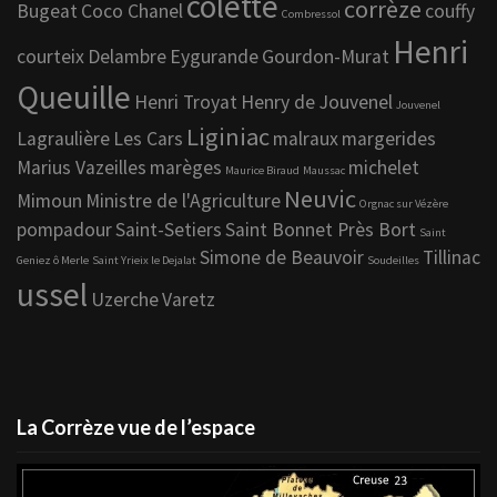
colette
corrèze
Bugeat
Coco Chanel
couffy
Combressol
Henri
courteix
Delambre
Eygurande
Gourdon-Murat
Queuille
Henri Troyat
Henry de Jouvenel
Jouvenel
Liginiac
Lagraulière
Les Cars
malraux
margerides
Marius Vazeilles
marèges
michelet
Maurice Biraud
Maussac
Neuvic
Mimoun
Ministre de l'Agriculture
Orgnac sur Vézère
pompadour
Saint-Setiers
Saint Bonnet Près Bort
Saint
Simone de Beauvoir
Tillinac
Geniez ô Merle
Saint Yrieix le Dejalat
Soudeilles
ussel
Uzerche
Varetz
La Corrèze vue de l’espace